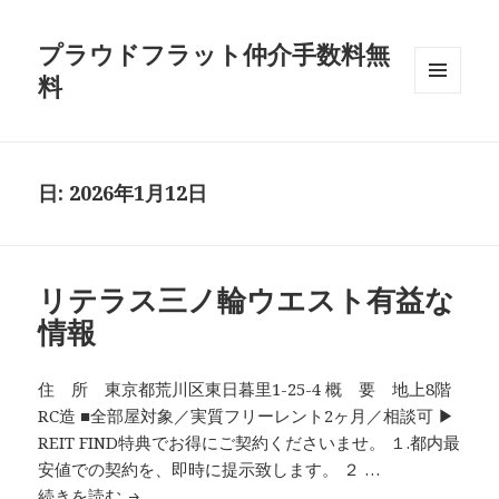
プラウドフラット仲介手数料無
料
メニュ
ーとウ
ィジェ
ット
日:
2026年1月12日
リテラス三ノ輪ウエスト有益な
情報
住 所 東京都荒川区東日暮里1-25-4 概 要 地上8階
RC造 ■全部屋対象／実質フリーレント2ヶ月／相談可 ▶
REIT FIND特典でお得にご契約くださいませ。 １.都内最
安値での契約を、即時に提示致します。 ２ …
リテラス三ノ輪ウエスト有益な情報
続きを読む