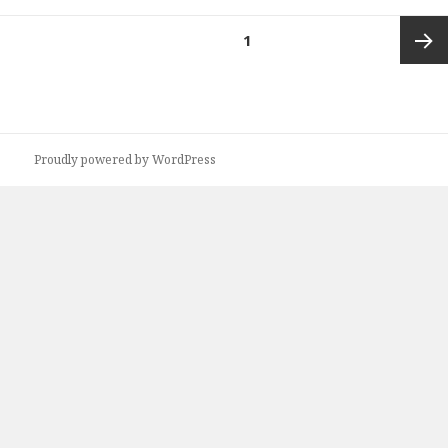
投
ページ
1
稿
の
次ペー
ペ
ー
ジ
ジ
Proudly powered by WordPress
送
り