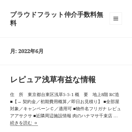
プラウドフラット仲介手数料無
料
メニュ
ーとウ
ィジェ
ット
月:
2022年6月
レピュア浅草有益な情報
住 所 東京都台東区浅草5-5-1 概 要 地上8階 RC造
■【→ 契約金／初期費用概算／即日お見積り】 ■全部屋
対象／キャンペーンＣ／適用可 ■物件名フリガナ レピュ
アアサクサ ■近隣周辺施設情報 肉のハナマサ千束店 …
レピュア浅草有益な情報
続きを読む