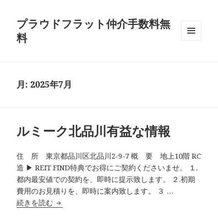
プラウドフラット仲介手数料無
料
メニュ
ーとウ
ィジェ
ット
月:
2025年7月
ルミーク北品川有益な情報
住 所 東京都品川区北品川2-9-7 概 要 地上10階 RC
造 ▶ REIT FIND特典でお得にご契約くださいませ。 １.
都内最安値での契約を、即時に提示致します。 ２.初期
費用のお見積りを、即時に案内致します。 ３ …
ルミーク北品川有益な情報
続きを読む