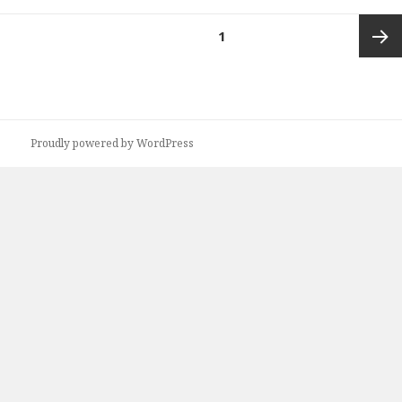
投
ページ
1
稿
の
次ペー
ペ
ー
ジ
ジ
Proudly powered by WordPress
送
り