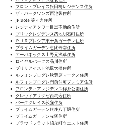
フロントプレイス飯田橋レジデンス住所
ザ・パークワンズ西池袋住所
JP noie 等々力住所
レジディアタワー目黒不動前住所
ブリックレジデンス築地明石町住所
ＲＪＲプレシア東十条ガーデン住所
プライムガーデン恵比寿南住所
アーバネックス上野元浅草住所
ロイヤルパークス品川住所
ブリリアイスト池尻大橋住所
ルフォンプログレ秋葉原マークス住所
ルフォンプログレ門前仲町プレミア住所
フロンティアレジデンス錦糸公園住所
クレヴィアリグゼ西馬込住所
パークグレイス荻窪住所
プライムガーデン銀座八丁堀住所
プライムガーデン赤塚住所
プラウドフラット錦糸町ウエスト住所