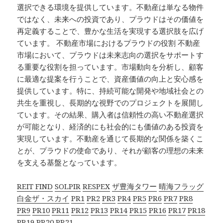
選択できる環境を提供しています。不動産は単なる物件
ではなく、未来への投資であり、プラウドはその価値を
再定義することで、豊かな生活を実現する選択肢を広げ
ています。 不動産市場におけるプラウドの役割 不動産
市場において、プラウドは未来志向の選択をサポートす
る重要な役割を担っています。市場動向を分析し、顧客
に最適な提案を行うことで、資産価値の向上と安心感を
提供しています。特に、持続可能な開発や地域社会との
共生を重視し、長期的な視野でのプロジェクトを展開し
ています。その結果、購入者は信頼性の高い不動産選択
が可能となり、経済的にも社会的にも価値のある投資を
実現しています。不動産を通じて長期的な関係を築くこ
とが、プラウドの使命であり、それが顧客の理想の未来
を支える基盤となっています。
REIT FIND
SOLPIR
RESPEX
ザ豊海タワー
晴海フラッグ
白金ザ・スカイ
PR1
PR2
PR3
PR4
PR5
PR6
PR7
PR8
PR9
PR10
PR11
PR12
PR13
PR14
PR15
PR16
PR17
PR18
PR19
PR20
PR21