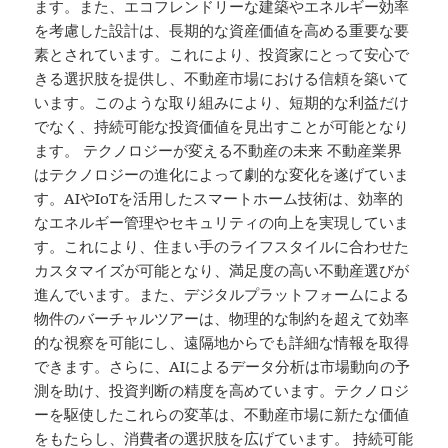
ます。また、エコフレンドリーな建築やエネルギー効率
を考慮した設計は、長期的な資産価値を高める重要な要
素とされています。これにより、投資家にとって安心で
きる選択肢を提供し、不動産市場における信頼を築いて
います。このような取り組みにより、短期的な利益だけ
でなく、持続可能な投資価値を見出すことが可能となり
ます。 テクノロジーが変える不動産の未来 不動産業界
はテクノロジーの進化によって劇的な変化を遂げていま
す。AIやIoTを活用したスマートホーム技術は、効率的
なエネルギー管理やセキュリティの向上を実現していま
す。これにより、住まい手のライフスタイルに合わせた
カスタマイズが可能となり、満足度の高い不動産選びが
進んでいます。また、デジタルプラットフォームによる
物件のバーチャルツアーは、物理的な制約を超えて効率
的な視察を可能にし、遠隔地からでも詳細な情報を取得
できます。さらに、AIによるデータ分析は市場動向の予
測を助け、投資判断の精度を高めています。テクノロジ
ーを駆使したこれらの変革は、不動産市場に新たな価値
をもたらし、消費者の選択肢を広げています。 持続可能