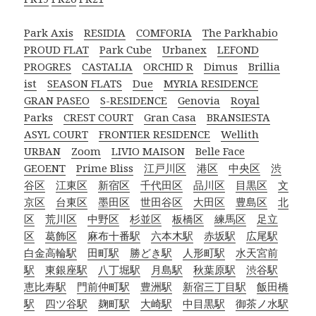
Park Axis
RESIDIA
COMFORIA
The Parkhabio
PROUD FLAT
Park Cube
Urbanex
LEFOND
PROGRES
CASTALIA
ORCHID R
Dimus
Brillia
ist
SEASON FLATS
Due
MYRIA RESIDENCE
GRAN PASEO
S-RESIDENCE
Genovia
Royal
Parks
CREST COURT
Gran Casa
BRANSIESTA
ASYL COURT
FRONTIER RESIDENCE
Wellith
URBAN
Zoom
LIVIO MAISON
Belle Face
GEOENT
Prime Bliss
江戸川区
港区
中央区
渋
谷区
江東区
新宿区
千代田区
品川区
目黒区
文
京区
台東区
墨田区
世田谷区
大田区
豊島区
北
区
荒川区
中野区
杉並区
板橋区
練馬区
足立
区
葛飾区
麻布十番駅
六本木駅
赤坂駅
広尾駅
白金高輪駅
田町駅
勝どき駅
人形町駅
水天宮前
駅
東銀座駅
八丁堀駅
月島駅
秋葉原駅
渋谷駅
恵比寿駅
門前仲町駅
豊洲駅
新宿三丁目駅
飯田橋
駅
四ツ谷駅
麹町駅
大崎駅
中目黒駅
御茶ノ水駅