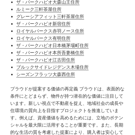
ザ・パークハビオ大森山王住所
ルミーク三軒茶屋住所
グレーシアフィット三軒茶屋住所
ザ・パークハビオ新宿住所
ロイヤルパークス赤羽ノース住所
ロイヤルパークス有明住所
ザ・パークハビオ日本橋茅場町住所
ザ・パークハビオ本所吾妻橋住所
ザ・パークハビオ江古田住所
ブルックサイドレジデンス木場住所
シーズンフラッツ大森西住所
プラウドが提案する価値の再定義 プラウドは、表面的な
条件にとどまらず、物件が持つ潜在的な価値に注目して
います。新しい視点で不動産を捉え、地域社会の成長や
住環境の質向上を目指すプロジェクトを推進していま
す。例えば、資産価値を高めるためには、立地のポテン
シャルを最大限に活用することが重要です。また、長期
的な生活の質を考慮した提案により、購入者は安心して