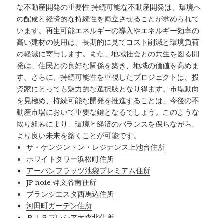
な不動産開発の重要性 持続可能な不動産開発は、環境へ
の配慮と経済的な持続性を両立させることが求められて
います。再生可能エネルギーの導入やエネルギー効率の
高い建材の使用は、長期的に見てコスト削減と環境負荷
の軽減に寄与します。また、地域社会との共生を図る開
発は、住民との良好な関係を築き、地域の価値を高めま
す。さらに、持続可能性を重視したプロジェクトは、投
資家にとっても魅力的な選択肢となり得ます。市場動向
を見極め、持続可能な開発を推進することは、今後の不
動産市場において重要な鍵となるでしょう。このような
取り組みにより、環境と経済のバランスを保ちながら、
より良い未来を築くことが可能です。
ザ・ケンジントン・レジデンス上池台住所
ホワイトタワー浜松町住所
アーバンフラッツ池袋プレミアム住所
JP noie 碑文谷南住所
ブランシエスタ西馬込住所
河田町ガーデン住所
ＲＪＲプレシア大森北住所