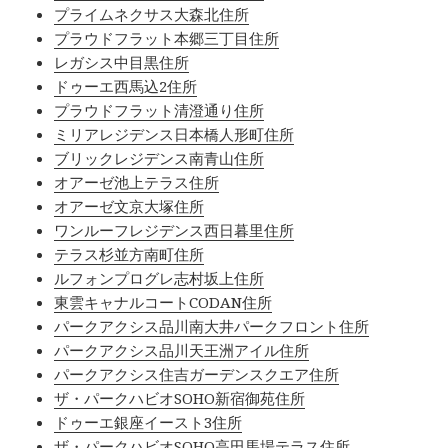
プライムネクサス大森北住所
プラウドフラット本郷三丁目住所
レガシス中目黒住所
ドゥーエ西馬込2住所
プラウドフラット清澄通り住所
ミリアレジデンス日本橋人形町住所
ブリックレジデンス南青山住所
オアーゼ池上テラス住所
オアーゼ文京大塚住所
ワンルーフレジデンス西日暮里住所
テラス杉並方南町住所
ルフォンプログレ志村坂上住所
東雲キャナルコートCODAN住所
パークアクシス品川南大井パークフロント住所
パークアクシス品川天王洲アイル住所
パークアクシス住吉ガーデンスクエア住所
ザ・パークハビオSOHO新宿御苑住所
ドゥーエ銀座イースト3住所
ザ・パークハビオSOHO高田馬場テラス住所