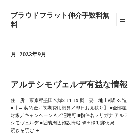
プラウドフラット仲介手数料無
料
メニュ
ーとウ
ィジェ
ット
月:
2022年9月
アルテシモヴェルデ有益な情報
住 所 東京都墨田区緑2-11-19 概 要 地上8階 RC造
■【→ 契約金／初期費用概算／即日お見積り】 ■全部屋
対象／キャンペーンＡ／適用可 ■物件名フリガナ アルテ
シモヴェルデ ■近隣周辺施設情報 墨田緑町郵便局 …
アルテシモヴェルデ有益な情報
続きを読む