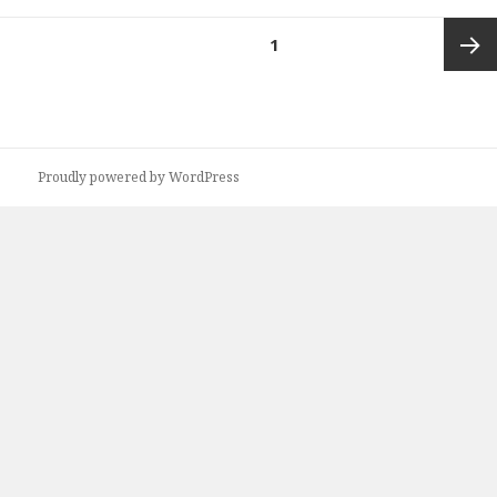
投
ページ
1
稿
の
次ペー
ペ
ー
ジ
ジ
Proudly powered by WordPress
送
り