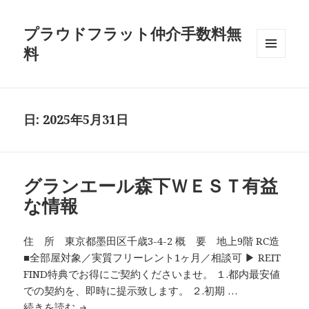
プラウドフラット仲介手数料無
料
メニュ
ーとウ
ィジェ
ット
日:
2025年5月31日
グランエール森下ＷＥＳＴ有益
な情報
住 所 東京都墨田区千歳3-4-2 概 要 地上9階 RC造
■全部屋対象／実質フリーレント1ヶ月／相談可 ▶ REIT
FIND特典でお得にご契約くださいませ。 １.都内最安値
での契約を、即時に提示致します。 ２.初期 …
グランエール森下ＷＥＳＴ有益な情報
続きを読む