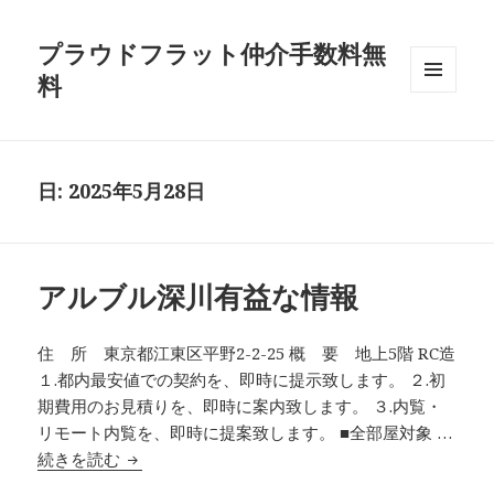
プラウドフラット仲介手数料無
料
メニュ
ーとウ
ィジェ
ット
日:
2025年5月28日
アルブル深川有益な情報
住 所 東京都江東区平野2-2-25 概 要 地上5階 RC造
１.都内最安値での契約を、即時に提示致します。 ２.初
期費用のお見積りを、即時に案内致します。 ３.内覧・
リモート内覧を、即時に提案致します。 ■全部屋対象 …
アルブル深川有益な情報
続きを読む