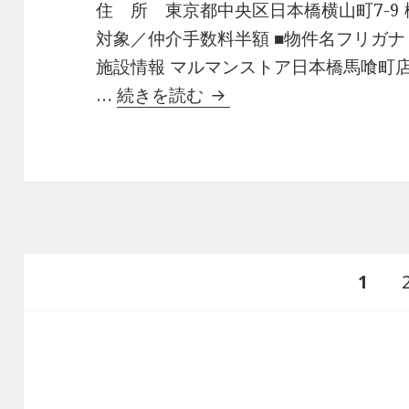
住 所 東京都中央区日本橋横山町7-9 概
対象／仲介手数料半額 ■物件名フリガナ
施設情報 マルマンストア日本橋馬喰町店
ゼンパレス日本橋有益な
…
続きを読む
投
ペ
1
稿
の
ー
ペ
ー
ジ
ジ