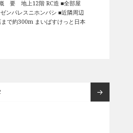
 要 地上12階 RC造 ■全部屋
 ゼンパレスニホンバシ ■近隣周辺
まで約300m まいばすけっと日本
情報
ペ
2
ー
次ペー
ジ
ジ