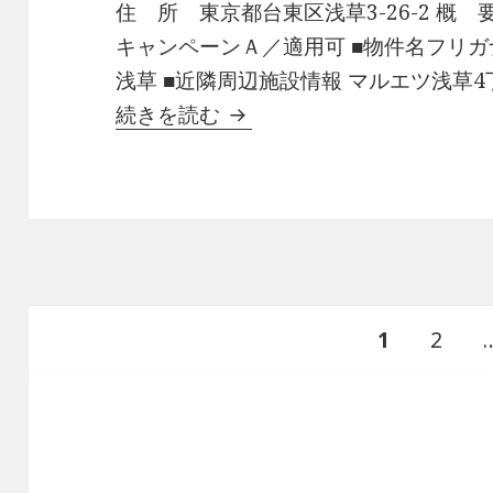
住 所 東京都台東区浅草3-26-2 概 
キャンペーンＡ／適用可 ■物件名フリガナ
浅草 ■近隣周辺施設情報 マルエツ浅草4丁
レガーロ浅草有益な情報
続きを読む
投
ペ
ペ
1
2
稿
の
ー
ー
ペ
ー
ジ
ジ
ジ