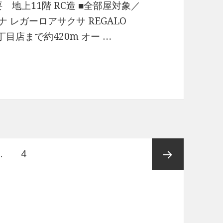
要 地上11階 RC造 ■全部屋対象／
 レガーロアサクサ REGALO
目店まで約420m オー …
ペ
…
4
ー
次ペー
ジ
ジ