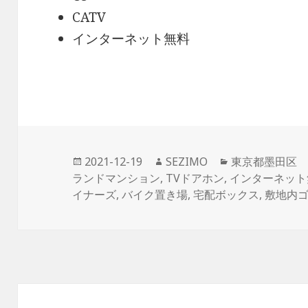
CATV
インターネット無料
投
作
カ
2021-12-19
SEZIMO
東京都墨田区
稿
成
テ
ランドマンション
,
TVドアホン
,
インターネット
日:
者
ゴ
イナーズ
,
バイク置き場
,
宅配ボックス
,
敷地内
リ
ー
投