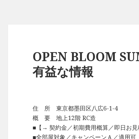
OPEN BLOOM SU
有益な情報
住 所 東京都墨田区八広6-1-4
概 要 地上12階 RC造
■【→ 契約金／初期費用概算／即日お見
■全部屋対象／キャンペーンＡ／適用可