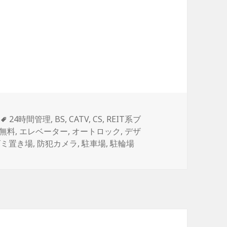
タ
24時間管理
,
BS
,
CATV
,
CS
,
REIT系ブ
グ
無料
,
エレベーター
,
オートロック
,
デザ
ゴミ置き場
,
防犯カメラ
,
駐車場
,
駐輪場