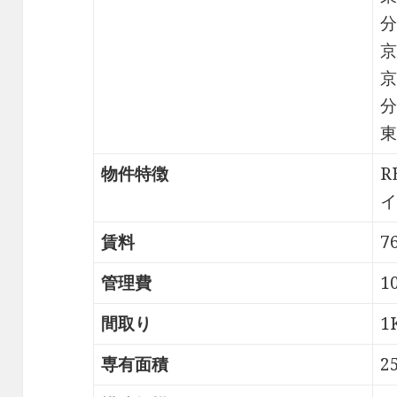
分
京
京
分
東
物件特徴
R
イ
賃料
7
管理費
1
間取り
1
専有面積
2