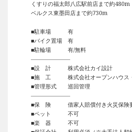
くすりの福太郎八広駅前店まで約480m
ベルクス東墨田店まで約730m
■駐車場 有
■バイク置場 有
■駐輪場 有/無料
―――――――
■設 計 株式会社カイ設計
■施 工 株式会社オープンハウス
■管理形式 巡回管理
―――――――
■保 険 借家人賠償付き火災保険
■ペット 不可
■楽 器 不可