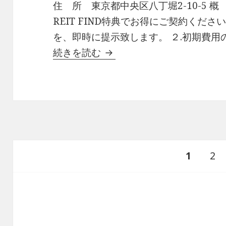
住 所 東京都中央区八丁堀2-10-5 概 
REIT FIND特典でお得にご契約くださ
を、即時に提示致します。 ２.初期費用
八丁堀ハイツ有益な情報
続きを読む
投
ペ
ペ
1
2
稿
の
ー
ー
ペ
ー
ジ
ジ
ジ