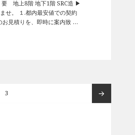
要 地上8階 地下1階 SRC造 ▶
いませ。 １.都内最安値での契約
のお見積りを、即時に案内致 …
ペ
3
ー
次ペー
ジ
ジ