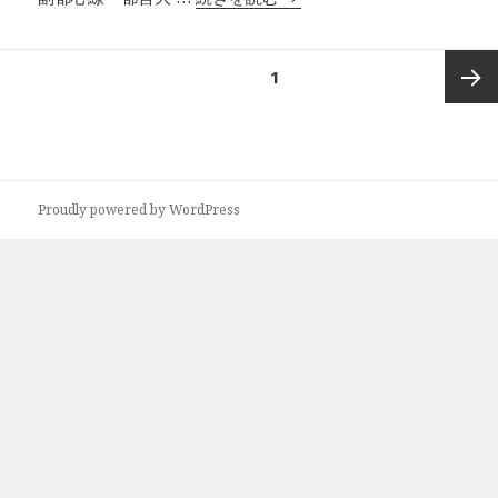
投
ページ
1
稿
の
次ペー
ペ
ー
ジ
ジ
Proudly powered by WordPress
送
り