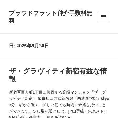
プラウドフラット仲介手数料無
料
メニュ
ーとウ
ィジェ
ット
日:
2025年9月20日
ザ・グラヴィティ新宿有益な情
報
新宿区百人町1丁目に位置する高級マンション「ザ・グ
ラビティ新宿」 最寄駅は西武新宿線「西武新宿駅」徒歩
3分。駅から近く、忙しい朝でも時間に余裕を持つこと
ができます。少し足を延ばせば、JR山手線・東京メトロ
ザ・グラヴィティ新宿有益
副都心線・都営大 …
続きを読む