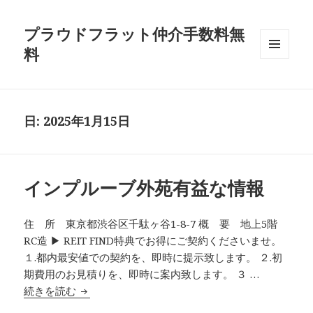
プラウドフラット仲介手数料無
料
メニュ
ーとウ
ィジェ
ット
日:
2025年1月15日
インプルーブ外苑有益な情報
住 所 東京都渋谷区千駄ヶ谷1-8-7 概 要 地上5階
RC造 ▶ REIT FIND特典でお得にご契約くださいませ。
１.都内最安値での契約を、即時に提示致します。 ２.初
期費用のお見積りを、即時に案内致します。 ３ …
インプルーブ外苑有益な情報
続きを読む