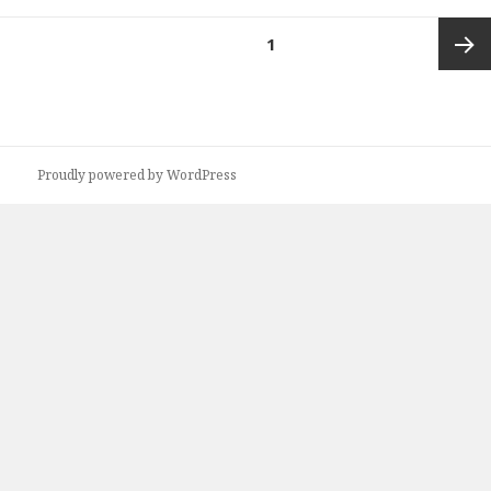
投
ページ
1
稿
の
次ペー
ペ
ー
ジ
ジ
Proudly powered by WordPress
送
り