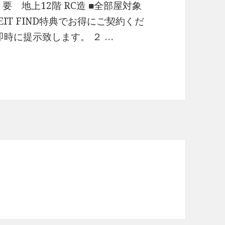
 要 地上12階 RC造 ■全部屋対象
IT FIND特典でお得にご契約くだ
即時に提示致します。 ２ …
な情報