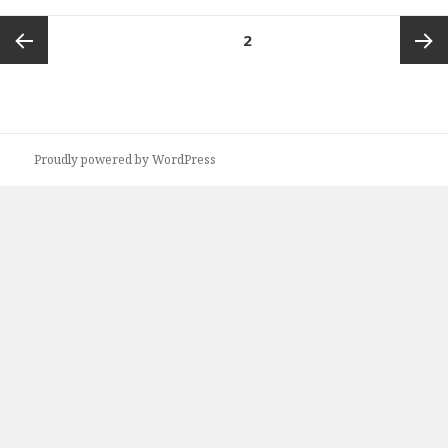
投
ページ
2
稿
の
前のペ
次ペー
ペ
ー
ージ
ジ
ジ
Proudly powered by WordPress
送
り