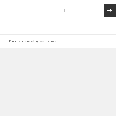
投
ページ
1
稿
の
次ペー
ペ
ー
ジ
ジ
Proudly powered by WordPress
送
り