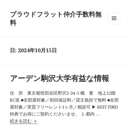
プラウドフラット仲介手数料無
料
メニュ
ーとウ
ィジェ
ット
日:
2024年10月15日
アーデン駒沢大学有益な情報
住 所 東京都世田谷区野沢2-34-5 概 要 地上12階
RC造 ■全部屋対象／初回保証料／貸主負担で無料 ■全部
屋対象／実質フリーレント1ヶ月／相談可 ▶ REIT FIND
特典でお得にご契約くださいませ。 １.都内 …
アーデン駒沢大学有益な情報
続きを読む