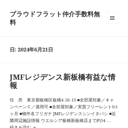
プラウドフラット仲介手数料無
料
メニュ
ーとウ
ィジェ
ット
日:
2024年6月21日
JMFレジデンス新板橋有益な情
報
住 所 東京都板橋区板橋4-26-13 ■全部屋対象／キャ
ンペーンＣ／適用可 ■全部屋対象／実質フリーレント0.5
ヶ月 ■物件名フリガナ JMFレジデンスシンイタバシ ■近
隣周辺施設情報 ウエルシア板橋新板橋店まで約54 …
JMFレジデンス新板橋有益な情報
続きを読む