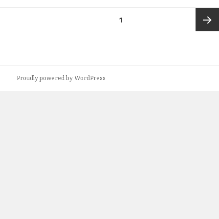
投
ページ
1
稿
の
次ペー
ペ
ー
ジ
ジ
Proudly powered by WordPress
送
り