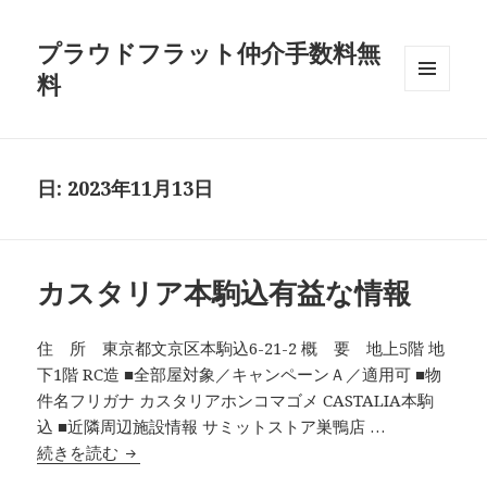
プラウドフラット仲介手数料無
料
メニュ
ーとウ
ィジェ
ット
日:
2023年11月13日
カスタリア本駒込有益な情報
住 所 東京都文京区本駒込6-21-2 概 要 地上5階 地
下1階 RC造 ■全部屋対象／キャンペーンＡ／適用可 ■物
件名フリガナ カスタリアホンコマゴメ CASTALIA本駒
込 ■近隣周辺施設情報 サミットストア巣鴨店 …
カスタリア本駒込有益な情報
続きを読む