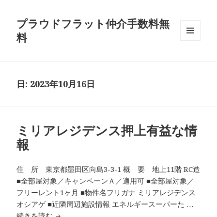
プラウドフラット仲介手数料無
料
メニュ
ーとウ
ィジェ
ット
日:
2023年10月16日
ミリアレジデンス押上有益な情
報
住 所 東京都墨田区向島3-3-1 概 要 地上11階 RC造
■全部屋対象／キャンペーンＡ／適用可 ■全部屋対象／
フリーレント1ヶ月 ■物件名フリガナ ミリアレジデンス
オシアゲ ■近隣周辺施設情報 エネルギースーパーた …
ミリアレジデンス押上有益な情報
続きを読む