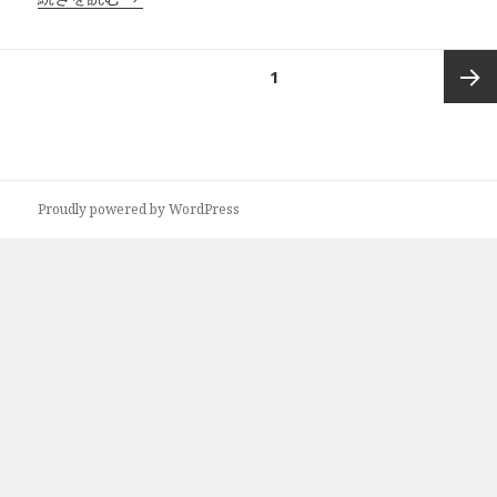
投
ページ
1
稿
の
次ペー
ペ
ー
ジ
ジ
Proudly powered by WordPress
送
り