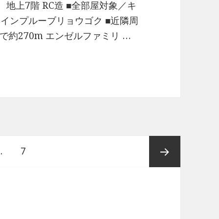
 地上7階 RC造 ■全部屋対象／キ
 インプルーブリョウゴク ■近隣周
で約270m エンゼルファミリ …
報
ペ
…
7
ー
次ペー
ジ
ジ