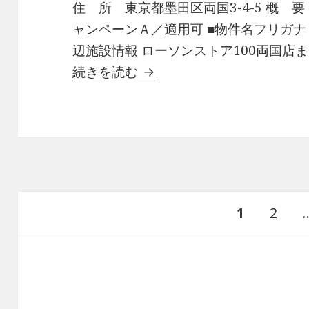
住 所 東京都墨田区両国3-4-5 概 要
ャンペーンＡ／適用可 ■物件名フリガナ
辺施設情報 ローソンストア100両国店ま
インプルーブ両国有益な情
続きを読む
投
ペ
ペ
1
2
稿
の
ー
ー
ペ
ー
ジ
ジ
ジ