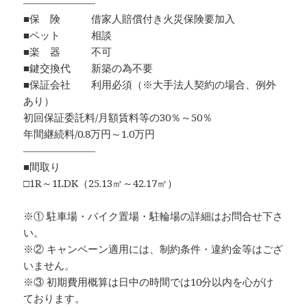
―――――――
■保 険 借家人賠償付き火災保険要加入
■ペット 相談
■楽 器 不可
■鍵交換代 新築の為不要
■保証会社 利用必須（※大手法人契約の場合、例外
あり）
初回保証委託料/月額賃料等の30％～50％
年間継続料/0.8万円～1.0万円
―――――――
■間取り
□1R～1LDK（25.13㎡～42.17㎡）
※① 駐車場・バイク置場・駐輪場の詳細はお問合せ下さ
い。
※② キャンペーン適用には、制約条件・違約金等はござ
いません。
※③ 初期費用概算は日中の時間では10分以内を心がけ
ております。