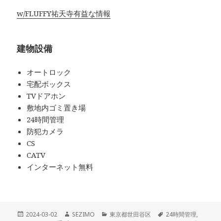
w/FLUFFY祐天寺有益な情報
建物設備
オートロック
宅配ボックス
TVドアホン
敷地内ゴミ置き場
24時間管理
防犯カメラ
CS
CATV
インターネット無料
投
作
カ
タ
2024-03-02
SEZIMO
東京都世田谷区
24時間管理
,