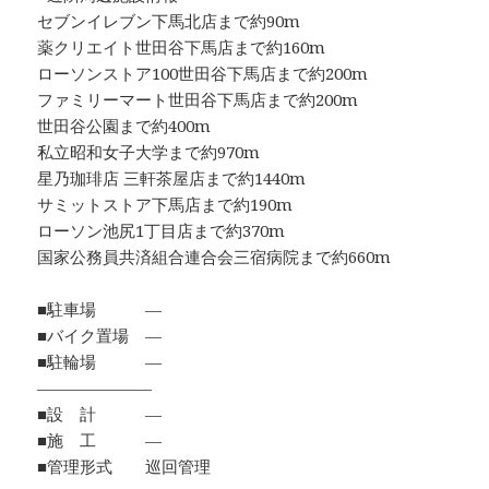
セブンイレブン下馬北店まで約90m
薬クリエイト世田谷下馬店まで約160m
ローソンストア100世田谷下馬店まで約200m
ファミリーマート世田谷下馬店まで約200m
世田谷公園まで約400m
私立昭和女子大学まで約970m
星乃珈琲店 三軒茶屋店まで約1440m
サミットストア下馬店まで約190m
ローソン池尻1丁目店まで約370m
国家公務員共済組合連合会三宿病院まで約660m
■駐車場 ―
■バイク置場 ―
■駐輪場 ―
―――――――
■設 計 ―
■施 工 ―
■管理形式 巡回管理