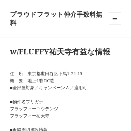
プラウドフラット仲介手数料無
料
メニュ
ーとウ
ィジェ
ット
w/FLUFFY祐天寺有益な情報
住 所 東京都世田谷区下馬1-24-15
概 要 地上4階 RC造
■全部屋対象／キャンペーンＡ／適用可
■物件名フリガナ
フラッフィーユウテンジ
フラッフィー祐天寺
■近隣周辺施設情報