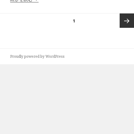
投
ページ
1
稿
の
次ペー
ペ
ー
ジ
ジ
Proudly powered by WordPress
送
り