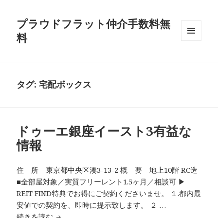
プラウドフラット仲介手数料無
料
メニュ
ーとウ
ィジェ
ット
タグ:
宅配ボックス
ドゥーエ銀座イースト3有益な
情報
住 所 東京都中央区湊3-13-2 概 要 地上10階 RC造
■全部屋対象／実質フリーレント1.5ヶ月／相談可 ▶
REIT FIND特典でお得にご契約くださいませ。 １.都内最
安値での契約を、即時に提示致します。 ２ …
ドゥーエ銀座イースト3有益な情報
続きを読む