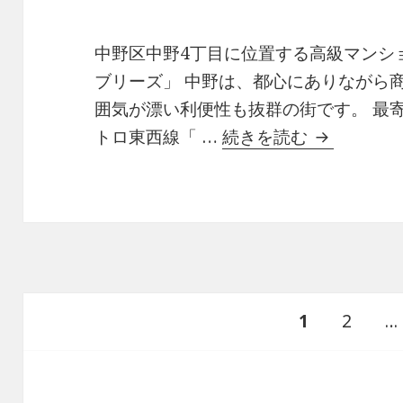
中野区中野4丁目に位置する高級マンショ
ブリーズ」 中野は、都心にありながら
囲気が漂い利便性も抜群の街です。 最
パークシテ
トロ東西線「 …
続きを読む
投
ペ
ペ
1
2
…
稿
の
ー
ー
ペ