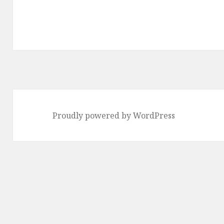
ー
ジ
ジ
ジ
送
り
Proudly powered by WordPress