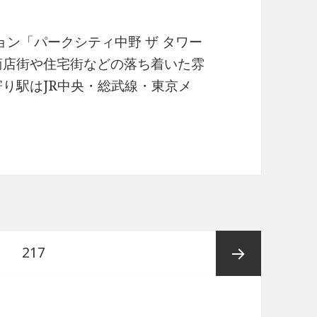
ン「パークシティ中野 ザ タワー
商店街や住宅街などの落ち着いた雰
寄り駅はJR中央・総武線・東京メ
ィ中野ザタワーブリーズ有益な情報
ペ
217
ー
次ペー