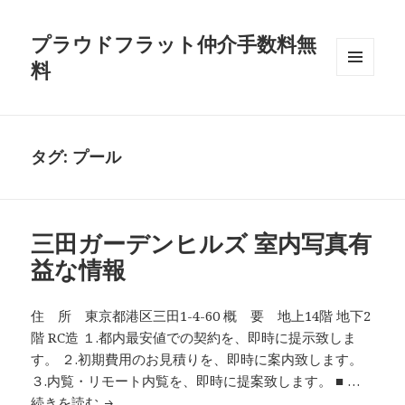
プラウドフラット仲介手数料無
料
メニュ
ーとウ
ィジェ
ット
タグ:
プール
三田ガーデンヒルズ 室内写真有
益な情報
住 所 東京都港区三田1-4-60 概 要 地上14階 地下2
階 RC造 １.都内最安値での契約を、即時に提示致しま
す。 ２.初期費用のお見積りを、即時に案内致します。
３.内覧・リモート内覧を、即時に提案致します。 ■ …
三田ガーデンヒルズ 室内写真有益な情報
続きを読む