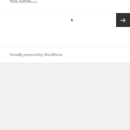
投
ページ
1
稿
の
次ペー
ペ
ー
ジ
ジ
Proudly powered by WordPress
送
り