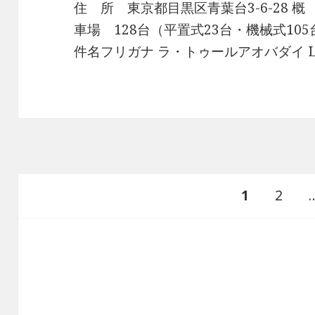
住 所 東京都目黒区青葉台3-6-28 概 
車場 128台（平置式23台・機械式105台） 
件名フリガナ ラ・トゥールアオバダイ La
投
ペ
ペ
1
2
稿
の
ー
ー
ペ
ー
ジ
ジ
ジ
送