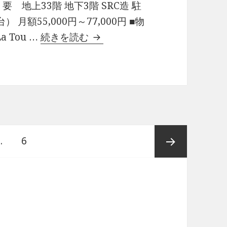
要 地上33階 地下3階 SRC造 駐
月額55,000円～77,000円 ■物
ラ・トゥール青葉台有益な情報
 Tou …
続きを読む
ペ
…
6
ー
次ペー
ジ
ジ