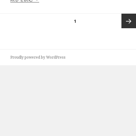
投
ページ
1
稿
の
次ペー
ペ
ー
ジ
ジ
Proudly powered by WordPress
送
り