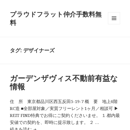
プラウドフラット仲介手数料無
料
メニュ
ーとウ
ィジェ
ット
タグ:
デザイナーズ
ガーデンザヴィス不動前有益な
情報
住 所 東京都品川区西五反田5-19-7 概 要 地上6階
RC造 ■全部屋対象／実質フリーレント1ヶ月／相談可 ▶
REIT FIND特典でお得にご契約くださいませ。 １.都内最
安値での契約を、即時に提示致します。 ２ …
ガーデンザヴィス不動前有益な情報
続きを読む