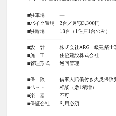
■駐車場 ―
■バイク置場 2台／月額3,300円
■駐輪場 18台（1住戸1台のみ）
―――――――
■設 計 株式会社ARG一級建築士
■施 工 住協建設株式会社
■管理形式 巡回管理
―――――――
■保 険 借家人賠償付き火災保険
■ペット 相談（敷1積増）
■楽 器 不可
■保証会社 利用必須
―――――――