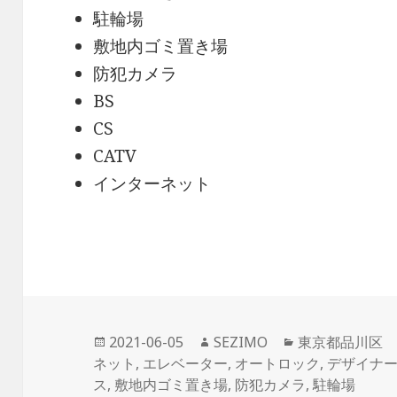
駐輪場
敷地内ゴミ置き場
防犯カメラ
BS
CS
CATV
インターネット
投
作
カ
2021-06-05
SEZIMO
東京都品川区
稿
成
テ
ネット
,
エレベーター
,
オートロック
,
デザイナ
日:
者
ゴ
ス
,
敷地内ゴミ置き場
,
防犯カメラ
,
駐輪場