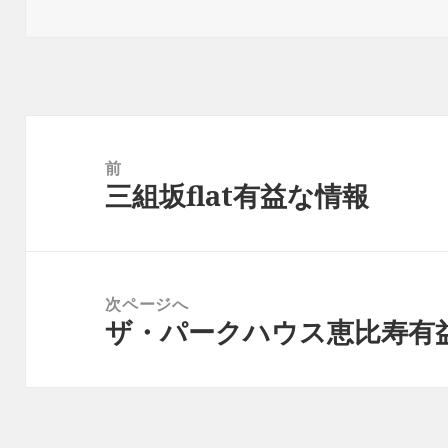
リ
ー
投
稿
前
三組坂flat有益な情報
ナ
前
ビ
の
ゲ
投
ー
稿:
次ページへ
シ
ザ・パークハウス恵比寿有
次
ョ
の
ン
投
稿: