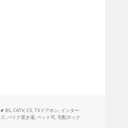
タ
BS
,
CATV
,
CS
,
TVドアホン
,
インター
グ
ーズ
,
バイク置き場
,
ペット可
,
宅配ボック