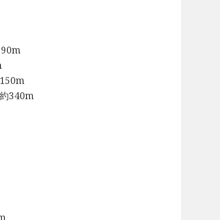
90m
m
50m
340m
m