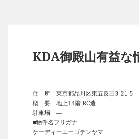
KDA御殿山有益な
住 所 東京都品川区東五反田3-21-5
概 要 地上14階 RC造
駐車場 ―
■物件名フリガナ
ケーディーエーゴテンヤマ