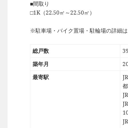
■間取り
□1K（22.50㎡～22.50㎡）
※駐車場・バイク置場・駐輪場の詳細は
総戸数
3
築年月
2
最寄駅
J
都
J
J
1
J