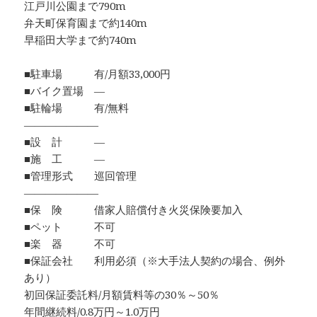
江戸川公園まで790m
弁天町保育園まで約140m
早稲田大学まで約740m
■駐車場 有/月額33,000円
■バイク置場 ―
■駐輪場 有/無料
―――――――
■設 計 ―
■施 工 ―
■管理形式 巡回管理
―――――――
■保 険 借家人賠償付き火災保険要加入
■ペット 不可
■楽 器 不可
■保証会社 利用必須（※大手法人契約の場合、例外
あり）
初回保証委託料/月額賃料等の30％～50％
年間継続料/0.8万円～1.0万円