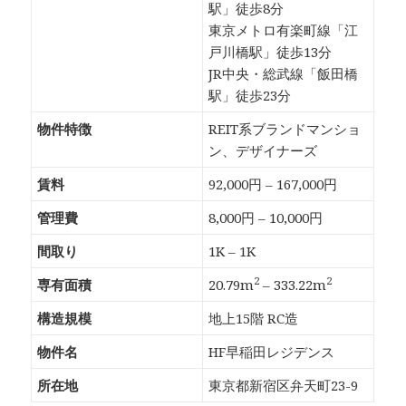
駅」徒歩8分
東京メトロ有楽町線「江
戸川橋駅」徒歩13分
JR中央・総武線「飯田橋
駅」徒歩23分
物件特徴
REIT系ブランドマンショ
ン、デザイナーズ
賃料
92,000円 – 167,000円
管理費
8,000円 – 10,000円
間取り
1K – 1K
2
2
専有面積
20.79m
– 333.22m
構造規模
地上15階 RC造
物件名
HF早稲田レジデンス
所在地
東京都新宿区弁天町23-9