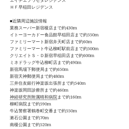
エイチエフワセダレジデンス
ＨＦ早稲田レジデンス
■近隣周辺施設情報
業務スーパー新宿榎店まで約430m
イトーヨーカドー食品館早稲田店まで約550m
ファミリーマート新宿弁天町店まで約60m
ファミリーマート牛込柳町駅前店まで約500m
クリエイトＳ・Ｄ新宿早稲田店まで約600m
ミネドラッグ牛込柳町店まで約490m
新宿馬場下郵便局まで約650m
新宿天神郵便局まで約480m
三井住友銀行神楽坂出張所まで約540m
神楽坂岡田診療所まで約460m
神経研究所附属晴和病院
まで約160m
柳町病院まで約590m
牛込警察署鶴巻町交番まで約550m
漱石公園まで約70m
南榎公園まで約520m