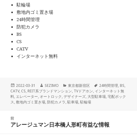
駐輪場
敷地内ゴミ置き場
24時間管理
防犯カメラ
BS
CS
CATV
インターネット無料
投
作
カ
タ
2022-03-31
SEZIMO
東京都新宿区
24時間管理
,
BS
,
稿
成
テ
グ
CATV
,
CS
,
REIT系ブランドマンション
,
TVドアホン
,
インターネット無
日:
者
ゴ
料
,
エレベーター
,
オートロック
,
デザイナーズ
,
大型駐車場
,
宅配ボック
リ
ス
,
敷地内ゴミ置き場
,
防犯カメラ
,
駐車場
,
駐輪場
ー
投
前
稿
アレージュマン日本橋人形町有益な情報
前
ナ
の
ビ