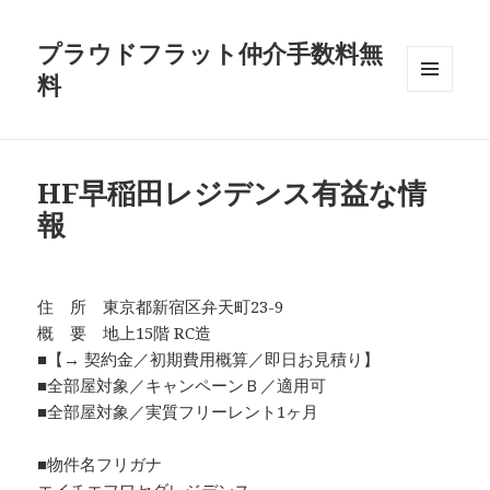
プラウドフラット仲介手数料無
料
メニュ
ーとウ
ィジェ
ット
HF早稲田レジデンス有益な情
報
住 所 東京都新宿区弁天町23-9
概 要 地上15階 RC造
■【→ 契約金／初期費用概算／即日お見積り】
■全部屋対象／キャンペーンＢ／適用可
■全部屋対象／実質フリーレント1ヶ月
■物件名フリガナ