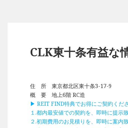
CLK東十条有益な
住 所 東京都北区東十条3-17-9
概 要 地上6階 RC造
▶ REIT FIND特典でお得にご契約く
１.都内最安値での契約を、即時に提示
２.初期費用のお見積りを、即時に案内