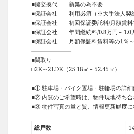
■鍵交換代 新築の為不要
■保証会社 利用必須（※大手法人契
■保証会社 初回保証委託料/月額賃料等
■保証会社 年間継続料/0.8万円～1.0万
■保証会社 月額保証料賃料等の1％～
―――――――
■間取り
□2K～2LDK（25.18㎡～52.45㎡）
■① 駐車場・バイク置場・駐輪場の詳
■② 内覧のご希望時は、物件現地待ち
■③ 物件写真の量と質、情報更新鮮度
総戸数
1