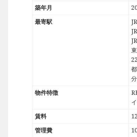
築年月
2
最寄駅
J
J
J
東
2
都
分
物件特徴
R
イ
賃料
1
管理費
1