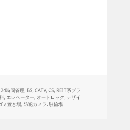
タ
24時間管理
,
BS
,
CATV
,
CS
,
REIT系ブラ
グ
料
,
エレベーター
,
オートロック
,
デザイ
ゴミ置き場
,
防犯カメラ
,
駐輪場