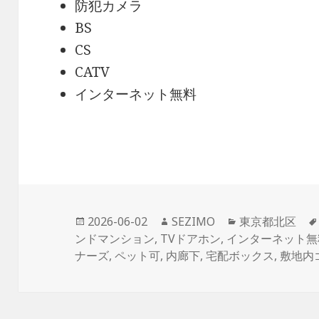
防犯カメラ
BS
CS
CATV
インターネット無料
投
作
カ
2026-06-02
SEZIMO
東京都北区
稿
成
テ
ンドマンション
,
TVドアホン
,
インターネット無
日:
者
ゴ
ナーズ
,
ペット可
,
内廊下
,
宅配ボックス
,
敷地内
リ
ー