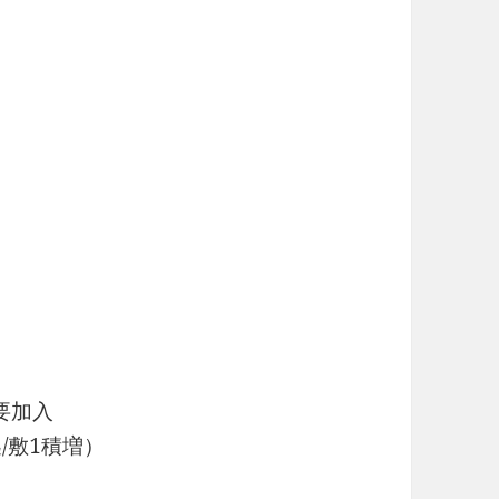
要加入
敷1積増）