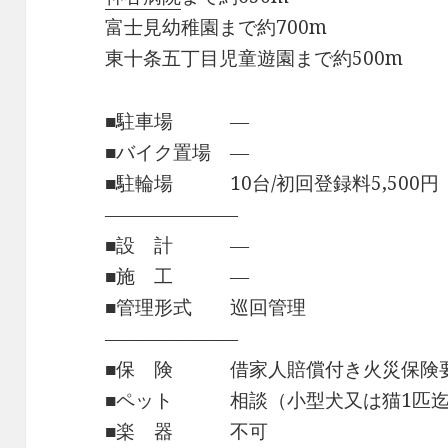
富士見幼稚園まで約700m
東十条五丁目児童遊園まで約500m
■駐車場 ―
■バイク置場 ―
■駐輪場 10台/初回登録料5,500円
―――――――
■設 計 ―
■施 工 ―
■管理形式 巡回管理
―――――――
■保 険 借家人賠償付き火災保険
■ペット 相談（小型犬又は猫1匹迄/
■楽 器 不可