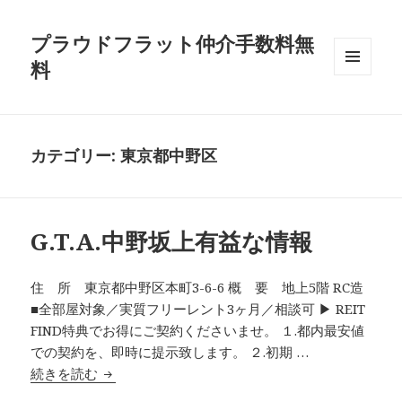
プラウドフラット仲介手数料無
料
メニュ
ーとウ
ィジェ
ット
カテゴリー:
東京都中野区
G.T.A.中野坂上有益な情報
住 所 東京都中野区本町3-6-6 概 要 地上5階 RC造
■全部屋対象／実質フリーレント3ヶ月／相談可 ▶ REIT
FIND特典でお得にご契約くださいませ。 １.都内最安値
での契約を、即時に提示致します。 ２.初期 …
G.T.A.中野坂上有益な情報
続きを読む