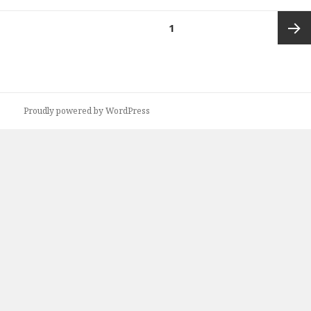
投
ページ
1
稿
の
次ペー
ペ
ー
ジ
ジ
Proudly powered by WordPress
送
り