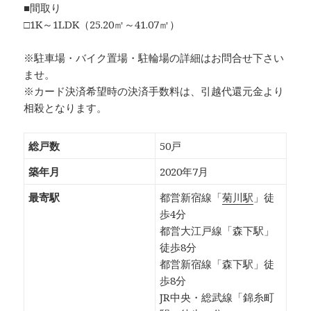
■間取り
□1K～1LDK（25.20㎡～41.07㎡）
※駐車場・バイク置場・駐輪場の詳細はお問合せ下さい
ませ。
※カード決済希望時の決済手数料は、引越代還元金より
相殺となります。
総戸数
50戸
築年月
2020年7月
最寄駅
都営新宿線「
菊川駅
」徒
歩4分
都営大江戸線「森下駅」
徒歩8分
都営新宿線「森下駅」徒
歩8分
JR中央・総武線「錦糸町