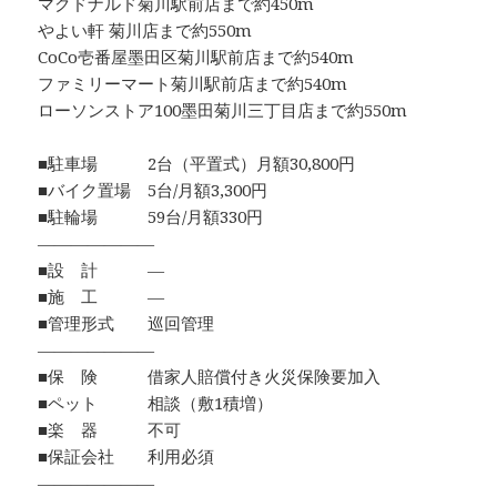
マクドナルド菊川駅前店まで約450m
やよい軒 菊川店まで約550m
CoCo壱番屋墨田区菊川駅前店まで約540m
ファミリーマート菊川駅前店まで約540m
ローソンストア100墨田菊川三丁目店まで約550m
■駐車場 2台（平置式）月額30,800円
■バイク置場 5台/月額3,300円
■駐輪場 59台/月額330円
―――――――
■設 計 ―
■施 工 ―
■管理形式 巡回管理
―――――――
■保 険 借家人賠償付き火災保険要加入
■ペット 相談（敷1積増）
■楽 器 不可
■保証会社 利用必須
―――――――