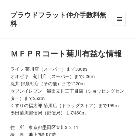
プラウドフラット仲介手数料無
料
メニュ
ーとウ
ィジェ
ット
ＭＦＰＲコート菊川有益な情報
ライフ 菊川店（スーパー）まで336m
オオゼキ 菊川店（スーパー）まで526m
丸井 錦糸町店（その他）まで1220m
セブンイレブン 墨田立川三丁目店（ショッピングセン
ター）まで253m
くすりの福太郎 菊川店（ドラッグストア）まで199m
墨田菊川郵便局（郵便局）まで460m
住 所 東京都墨田区立川3-2-11
概 要 地上7階 RC造