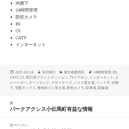
内廊下
24時間管理
防犯カメラ
BS
CS
CATV
インターネット
投
作
カ
タ
2021-02-24
SEZIMO
東京都墨田区
24時間管理
,
BS
,
稿
成
テ
グ
CATV
,
CS
,
REIT系ブランドマンション
,
TVドアホン
,
インターネット
,
エ
日:
者
ゴ
レベーター
,
オートロック
,
デザイナーズ
,
バイク置き場
,
ペット可
,
内廊
リ
下
,
宅配ボックス
,
敷地内ゴミ置き場
,
防犯カメラ
,
駐車場
,
駐輪場
ー
投
前
稿
パークアクシス小伝馬町有益な情報
前
ナ
の
ビ
投
次ページへ
ゲ