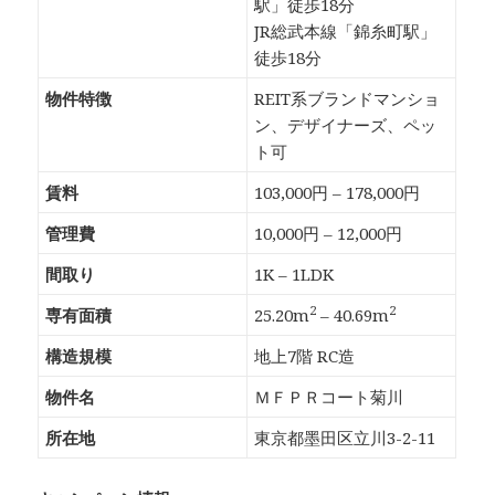
駅」徒歩18分
JR総武本線「錦糸町駅」
徒歩18分
物件特徴
REIT系ブランドマンショ
ン、デザイナーズ、ペッ
ト可
賃料
103,000円 – 178,000円
管理費
10,000円 – 12,000円
間取り
1K – 1LDK
2
2
専有面積
25.20m
– 40.69m
構造規模
地上7階 RC造
物件名
ＭＦＰＲコート菊川
所在地
東京都墨田区立川3-2-11