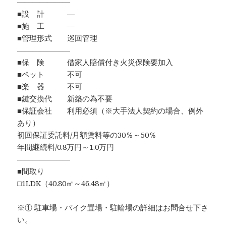
―――――――
■設 計 ―
■施 工 ―
■管理形式 巡回管理
―――――――
■保 険 借家人賠償付き火災保険要加入
■ペット 不可
■楽 器 不可
■鍵交換代 新築の為不要
■保証会社 利用必須（※大手法人契約の場合、例外
あり）
初回保証委託料/月額賃料等の30％～50％
年間継続料/0.8万円～1.0万円
―――――――
■間取り
□1LDK（40.80㎡～46.48㎡）
※① 駐車場・バイク置場・駐輪場の詳細はお問合せ下さ
い。