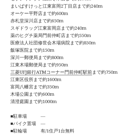
まいばすけっと江東富岡2丁目店まで約240m
オーケー平野店まで約600m
赤札堂深川店まで約650m
スギドラッグ江東富岡店まで約240m
薬のヒグチ薬局門前仲町店まで約550m
医療法人社団修世会木場病院まで約850m
飯塚医院まで約150m
深川一郵便局まで約800m
江東木場郵便局まで約950m
三菱UFJ銀行ATMコーナー門前仲町駅前
まで約750m
江東区役所まで約1600m
富岡八幡宮まで約350m
木場公園まで約600m
清澄庭園まで約1000m
■駐車場 ―
■バイク置場 ―
■駐輪場 有/1住戸1台無料