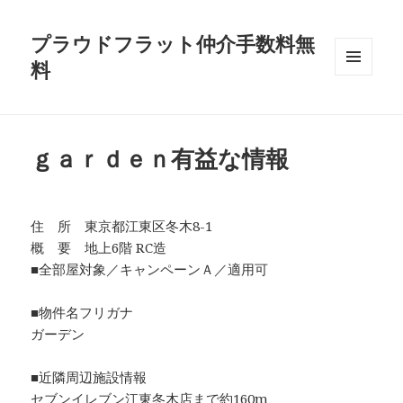
プラウドフラット仲介手数料無
料
メニュ
ーとウ
ィジェ
ット
ｇａｒｄｅｎ有益な情報
住 所 東京都江東区冬木8-1
概 要 地上6階 RC造
■全部屋対象／キャンペーンＡ／適用可
■物件名フリガナ
ガーデン
■近隣周辺施設情報
セブンイレブン江東冬木店まで約160m