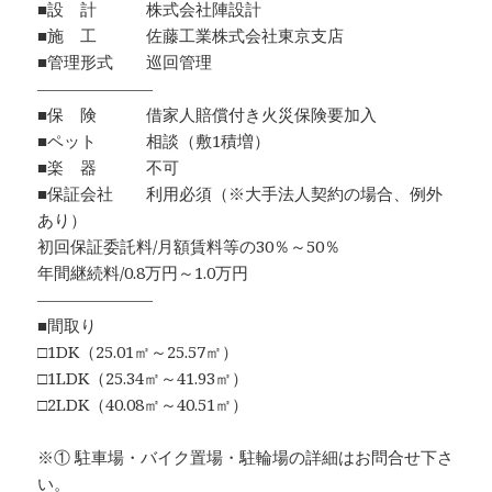
■設 計 株式会社陣設計
■施 工 佐藤工業株式会社東京支店
■管理形式 巡回管理
―――――――
■保 険 借家人賠償付き火災保険要加入
■ペット 相談（敷1積増）
■楽 器 不可
■保証会社 利用必須（※大手法人契約の場合、例外
あり）
初回保証委託料/月額賃料等の30％～50％
年間継続料/0.8万円～1.0万円
―――――――
■間取り
□1DK（25.01㎡～25.57㎡）
□1LDK（25.34㎡～41.93㎡）
□2LDK（40.08㎡～40.51㎡）
※① 駐車場・バイク置場・駐輪場の詳細はお問合せ下さ
い。