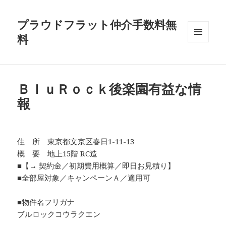
プラウドフラット仲介手数料無
料
メニュ
ーとウ
ィジェ
ット
ＢｌｕＲｏｃｋ後楽園有益な情
報
住 所 東京都文京区春日1-11-13
概 要 地上15階 RC造
■【→ 契約金／初期費用概算／即日お見積り】
■全部屋対象／キャンペーンＡ／適用可
■物件名フリガナ
ブルロックコウラクエン