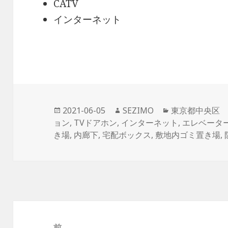
CATV
インターネット
投
作
カ
2021-06-05
SEZIMO
東京都中央区
稿
成
テ
ョン
,
TVドアホン
,
インターネット
,
エレベータ
日:
者
ゴ
き場
,
内廊下
,
宅配ボックス
,
敷地内ゴミ置き場
,
リ
ー
投
稿
前