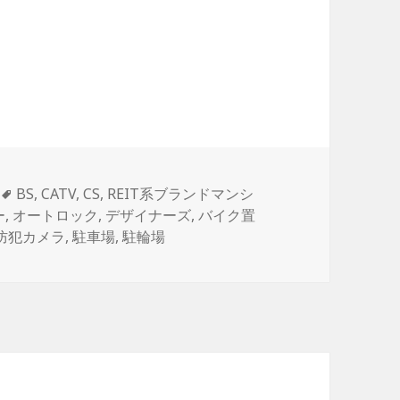
タ
BS
,
CATV
,
CS
,
REIT系ブランドマンシ
グ
ー
,
オートロック
,
デザイナーズ
,
バイク置
防犯カメラ
,
駐車場
,
駐輪場