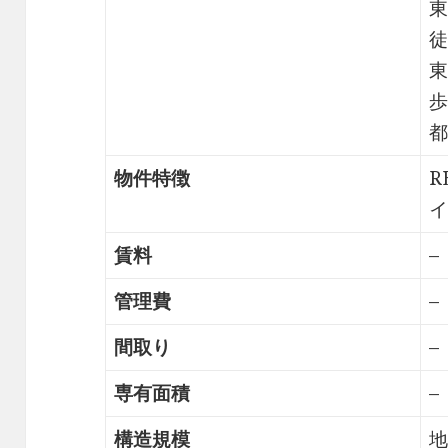
東
徒
東
歩
都
物件特徴
R
イ
賃料
–
管理費
–
間取り
–
専有面積
–
構造規模
地