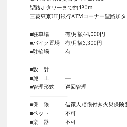
聖路加タワーまで約480m
三菱東京UFJ銀行ATMコーナー聖路加タ
■駐車場 有/月額44,000円
■バイク置場 有/月額3,300円
■駐輪場 有
―――――――
■設 計 ―
■施 工 ―
■管理形式 巡回管理
―――――――
■保 険 借家人賠償付き火災保険
■ペット 不可
■楽 器 不可