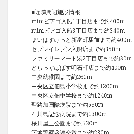
■近隣周辺施設情報
miniピアゴ入船1丁目店まで約400m
miniピアゴ入船3丁目店まで約340m
まいばすけっと新富町駅前まで約400m
セブンイレブン入船店まで約350m
ファミリーマート湊2丁目店まで約30m
どらっぐぱぱす明石町店まで約400m
中央幼稚園まで約260m
中央区立佃島小学校まで約1200m
中央区立佃中学校まで約1240m
聖路加国際病院まで約530m
石川島記念病院
まで約1300m
桜川屋上公園まで約530m
築地警察署湊交番まで約230m