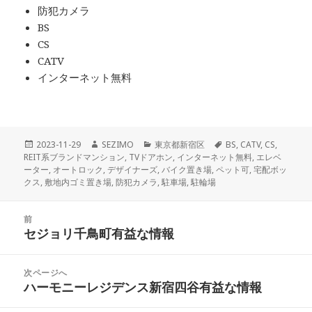
防犯カメラ
BS
CS
CATV
インターネット無料
投
作
カ
タ
2023-11-29
SEZIMO
東京都新宿区
BS
,
CATV
,
CS
,
稿
成
テ
グ
REIT系ブランドマンション
,
TVドアホン
,
インターネット無料
,
エレベ
日:
者
ゴ
ーター
,
オートロック
,
デザイナーズ
,
バイク置き場
,
ペット可
,
宅配ボッ
リ
クス
,
敷地内ゴミ置き場
,
防犯カメラ
,
駐車場
,
駐輪場
ー
投
前
稿
セジョリ千鳥町有益な情報
前
ナ
の
ビ
投
次ページへ
ゲ
稿:
ハーモニーレジデンス新宿四谷有益な情報
次
ー
の
シ