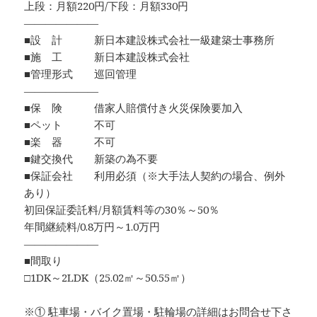
上段：月額220円/下段：月額330円
―――――――
■設 計 新日本建設株式会社一級建築士事務所
■施 工 新日本建設株式会社
■管理形式 巡回管理
―――――――
■保 険 借家人賠償付き火災保険要加入
■ペット 不可
■楽 器 不可
■鍵交換代 新築の為不要
■保証会社 利用必須（※大手法人契約の場合、例外
あり）
初回保証委託料/月額賃料等の30％～50％
年間継続料/0.8万円～1.0万円
―――――――
■間取り
□1DK～2LDK（25.02㎡～50.55㎡）
※① 駐車場・バイク置場・駐輪場の詳細はお問合せ下さ