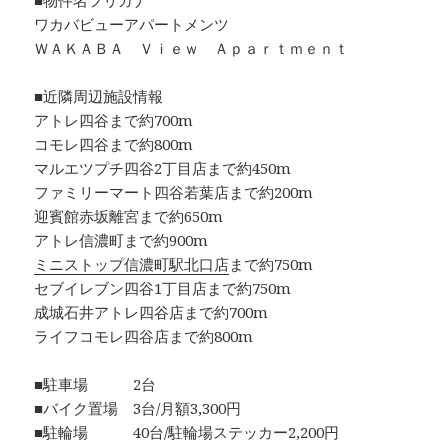
■物件名フリガナ
ワカバビューアパートメンツ
ＷＡＫＡＢＡ Ｖｉｅｗ Ａｐａｒｔｍｅｎｔ
■近隣周辺施設情報
アトレ四谷まで約700m
コモレ四谷まで約800m
マルエツプチ四谷2丁目店まで約450m
ファミリーマート四谷若葉店まで約200m
迎賓館赤坂離宮まで約650m
アトレ信濃町まで約900m
ミニストップ信濃町駅北口店
まで約750m
セブイレブン四谷1丁目店まで約750m
成城石井アトレ四谷店まで約700m
ライフコモレ四谷店まで約800m
■駐車場 2台
■バイク置場 3台/月額3,300円
■駐輪場 40台/駐輪場ステッカー2,200円