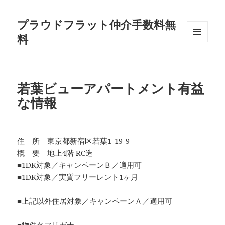
プラウドフラット仲介手数料無
料
メニュ
ーとウ
ィジェ
ット
若葉ビューアパートメント有益
な情報
住 所 東京都新宿区若葉1-19-9
概 要 地上4階 RC造
■1DK対象／キャンペーンＢ／適用可
■1DK対象／実質フリーレント1ヶ月
■上記以外住居対象／キャンペーンＡ／適用可