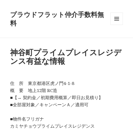
プラウドフラット仲介手数料無
料
メニュ
ーとウ
ィジェ
ット
神谷町プライムプレイスレジデ
ンス有益な情報
住 所 東京都港区虎ノ門4-1-8
概 要 地上12階 RC造
■【→ 契約金／初期費用概算／即日お見積り】
■全部屋対象／キャンペーンＡ／適用可
■物件名フリガナ
カミヤチョウプライムプレイスレジデンス