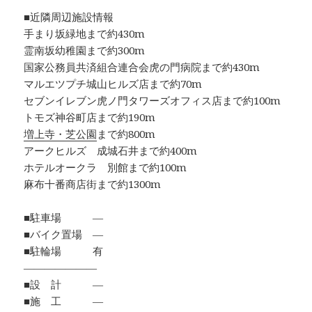
■近隣周辺施設情報
手まり坂緑地まで約430m
霊南坂幼稚園まで約300m
国家公務員共済組合連合会虎の門病院まで約430m
マルエツプチ城山ヒルズ店まで約70m
セブンイレブン虎ノ門タワーズオフィス店まで約100m
トモズ神谷町店まで約190m
増上寺・芝公園
まで約800m
アークヒルズ 成城石井まで約400m
ホテルオークラ 別館まで約100m
麻布十番商店街まで約1300m
■駐車場 ―
■バイク置場 ―
■駐輪場 有
―――――――
■設 計 ―
■施 工 ―