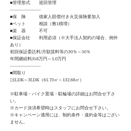
■管理形式 巡回管理
―――――――
■保 険 借家人賠償付き火災保険要加入
■ペット 相談（敷1積増）
■楽 器 不可
■保証会社 利用必須（※大手法人契約の場合、例外
あり）
初回保証委託料/月額賃料等の30％～50％
年間継続料/0.8万円～1.0万円
―――――――
■間取り
□1LDK～3LDK（61.73㎡～132.68㎡）
※駐車場・バイク置場・駐輪場の詳細はお問合せ下さ
い。
※カード決済希望時はスタッフにお問合せ下さい。
※キャンペーン適用には、制約条件・違約金等はござい
ません。