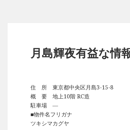
月島輝夜有益な情
住 所 東京都中央区月島3-15-8
概 要 地上10階 RC造
駐車場 ―
■物件名フリガナ
ツキシマカグヤ