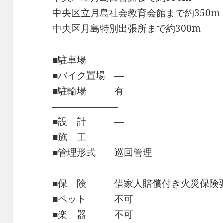
中央区立月島社会教育会館まで約350m
中央区月島特別出張所まで約300m
■駐車場 ―
■バイク置場 ―
■駐輪場 有
―――――――
■設 計 ―
■施 工 ―
■管理形式 巡回管理
―――――――
■保 険 借家人賠償付き火災保険
■ペット 不可
■楽 器 不可