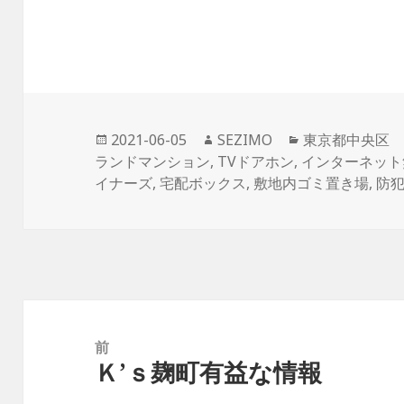
投
作
カ
2021-06-05
SEZIMO
東京都中央区
稿
成
テ
ランドマンション
,
TVドアホン
,
インターネット
日:
者
ゴ
イナーズ
,
宅配ボックス
,
敷地内ゴミ置き場
,
防
リ
ー
投
稿
前
Ｋ’ｓ麹町有益な情報
ナ
前
ビ
の