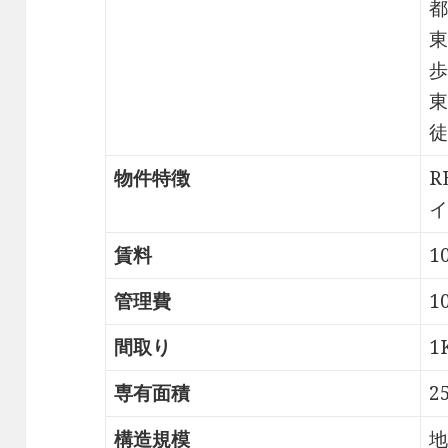
都
東
歩
東
徒
物件特徴
R
イ
賃料
1
管理費
1
間取り
1
専有面積
2
構造規模
地