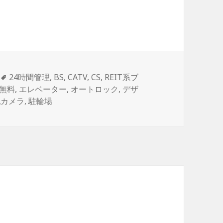
タ
24時間管理
,
BS
,
CATV
,
CS
,
REIT系ブ
グ
無料
,
エレベーター
,
オートロック
,
デザ
犯カメラ
,
駐輪場