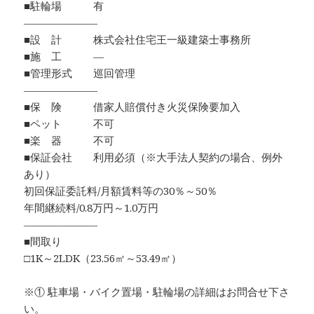
■駐輪場 有
―――――――
■設 計 株式会社住宅王一級建築士事務所
■施 工 ―
■管理形式 巡回管理
―――――――
■保 険 借家人賠償付き火災保険要加入
■ペット 不可
■楽 器 不可
■保証会社 利用必須（※大手法人契約の場合、例外
あり）
初回保証委託料/月額賃料等の30％～50％
年間継続料/0.8万円～1.0万円
―――――――
■間取り
□1K～2LDK（23.56㎡～53.49㎡）
※① 駐車場・バイク置場・駐輪場の詳細はお問合せ下さ
い。