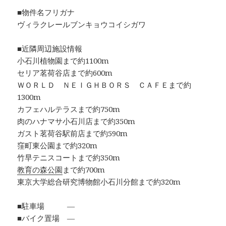
■物件名フリガナ
ヴィラクレールブンキョウコイシガワ
■近隣周辺施設情報
小石川植物園まで約1100m
セリア茗荷谷店まで約600m
ＷＯＲＬＤ ＮＥＩＧＨＢＯＲＳ ＣＡＦＥまで約
1300m
カフェハルテラスまで約750m
肉のハナマサ小石川店まで約350m
ガスト茗荷谷駅前店まで約590m
窪町東公園まで約320m
竹早テニスコートまで約350m
教育の森公園
まで約700m
東京大学総合研究博物館小石川分館まで約320m
■駐車場 ―
■バイク置場 ―