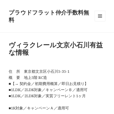
プラウドフラット仲介手数料無
料
メニュ
ーとウ
ィジェ
ット
ヴィラクレール文京小石川有益
な情報
住 所 東京都文京区小石川5-35-1
概 要 地上5階 RC造
■【→ 契約金／初期費用概算／即日お見積り】
■1LDK／2LDK対象／キャンペーンＢ／適用可
■1LDK／2LDK対象／実質フリーレント1ヶ月
■1K対象／キャンペーンＡ／適用可