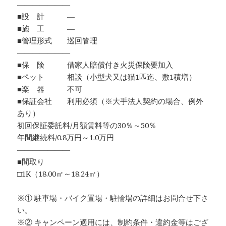
―――――――
■設 計 ―
■施 工 ―
■管理形式 巡回管理
―――――――
■保 険 借家人賠償付き火災保険要加入
■ペット 相談（小型犬又は猫1匹迄、敷1積増）
■楽 器 不可
■保証会社 利用必須（※大手法人契約の場合、例外
あり）
初回保証委託料/月額賃料等の30％～50％
年間継続料/0.8万円～1.0万円
―――――――
■間取り
□1K（18.00㎡～18.24㎡）
※① 駐車場・バイク置場・駐輪場の詳細はお問合せ下さ
い。
※② キャンペーン適用には、制約条件・違約金等はござ