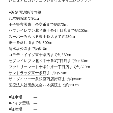
レピュアヒガシジュウジョウエキマエレジデンス
■近隣周辺施設情報
八木病院まで80m
王子警察署東十条交番まで約370m
セブンイレブン北区東十条4丁目店まで約200m
スーパーみらべる東十条店まで約230m
東十条商店街まで約300m
清水坂公園まで約810m
コモディイイダ東十条店まで約680m
セブンイレブン北区中十条3丁目店まで約460m
ファミリーマート十条仲原一丁目店まで約820m
サンドラッグ東十条店
まで約570m
ザ・ダイソー十条銀座商店街店まで約840m
医療法人社団慈光会八木病院まで約110m
■駐車場 ―
■バイク置場 ―
■駐輪場 ―