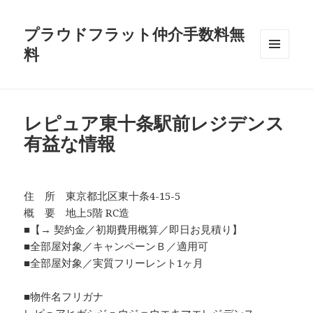
プラウドフラット仲介手数料無
料
メニュ
ーとウ
ィジェ
ット
レピュア東十条駅前レジデンス
有益な情報
住 所 東京都北区東十条4-15-5
概 要 地上5階 RC造
■【→ 契約金／初期費用概算／即日お見積り】
■全部屋対象／キャンペーンＢ／適用可
■全部屋対象／実質フリーレント1ヶ月
■物件名フリガナ