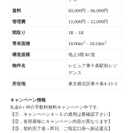
賃料
83,000円 – 86,000円
管理費
12,000円 – 12,000円
間取り
1K – 1K
2
2
専有面積
18.00m
– 18.24m
構造規模
地上5階 RC造
物件名
レピュア東十条駅前レジ
デンス
所在地
東京都北区東十条4-15-5
キャンペーン情報
礼金0
＋
仲介手数料無料
キャンペーン中です。
【①．キャンペーンＡ～Ｅの適用は要確認下さい】
【②．各部屋毎にキャンペーン内容が異なります】
【③．契約完了後→即日、ご指定口座へ振込還元】