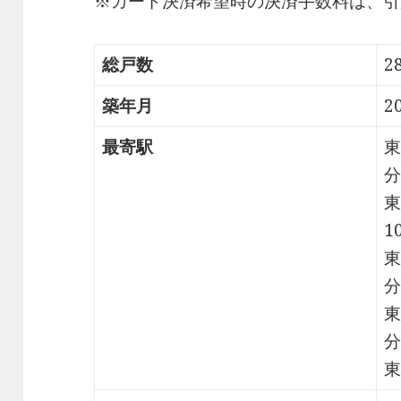
※カード決済希望時の決済手数料は、引
総戸数
2
築年月
2
最寄駅
東
分
東
1
東
分
東
分
東