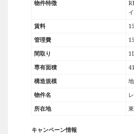
物件特徴
R
イ
賃料
1
管理費
1
間取り
1
専有面積
4
構造規模
地
物件名
レ
所在地
東
キャンペーン情報