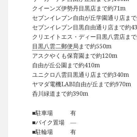
クイーンズ伊勢丹目黒店まで約71m
セブンイレブン自由が丘学園通り店まで約
セブンイレブン目黒自由通り店まで約43
クリエイトエス・ディー目黒八雲店まで約
目黒八雲二郵便局
まで約550m
アスクやくも保育園まで約120m
自由が丘公園まで約410m
ユニクロ八雲目黒通り店まで約340m
ヤマダ電機LABI自由が丘まで約970m
呑川緑道まで約390m
■駐車場 有
■バイク置場 ―
■駐輪場 有