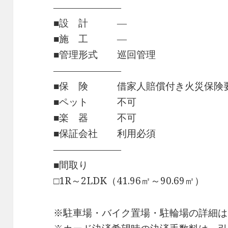
―――――――
■設 計 ―
■施 工 ―
■管理形式 巡回管理
―――――――
■保 険 借家人賠償付き火災保険
■ペット 不可
■楽 器 不可
■保証会社 利用必須
―――――――
■間取り
□1R～2LDK（41.96㎡～90.69㎡）
※駐車場・バイク置場・駐輪場の詳細は