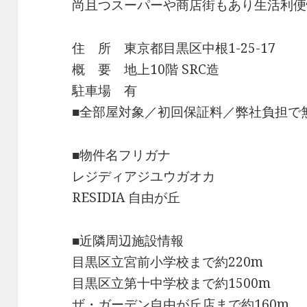
尚且つスーパーや商店街もあり生活利便
住 所 東京都目黒区中根1-25-17
概 要 地上10階 SRC造
駐車場 有
■全部屋対象／初回保証料／弊社負担で
■物件名フリガナ
レジディアジユウガオカ
RESIDIA 自由が丘
■近隣周辺施設情報
目黒区立宮前小学校まで約220m
目黒区立第十中学校まで約1500m
ザ・ガーデン自由が丘店まで約160m