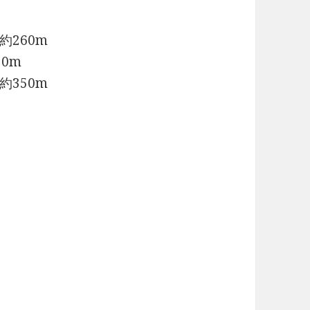
260m
0m
350m