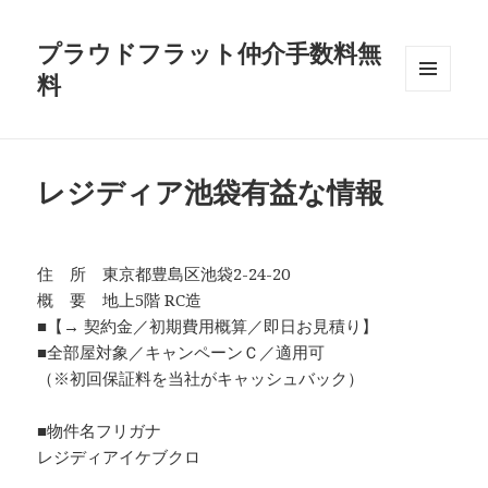
プラウドフラット仲介手数料無
料
メニュ
ーとウ
ィジェ
ット
レジディア池袋有益な情報
住 所 東京都豊島区池袋2-24-20
概 要 地上5階 RC造
■【→ 契約金／初期費用概算／即日お見積り】
■全部屋対象／キャンペーンＣ／適用可
（※初回保証料を当社がキャッシュバック）
■物件名フリガナ
レジディアイケブクロ