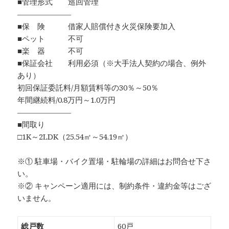
■管理形式 巡回管理
―――――――
■保 険 借家人賠償付き火災保険要加入
■ペット 不可
■楽 器 不可
■保証会社 利用必須（※大手法人契約の場合、例外
あり）
初回保証委託料/月額賃料等の30％～50％
年間継続料/0.8万円～1.0万円
―――――――
■間取り
□1K～2LDK（25.54㎡～54.19㎡）
※① 駐車場・バイク置場・駐輪場の詳細はお問合せ下さ
い。
※② キャンペーン適用には、制約条件・違約金等はござ
いません。
総戸数
60戸