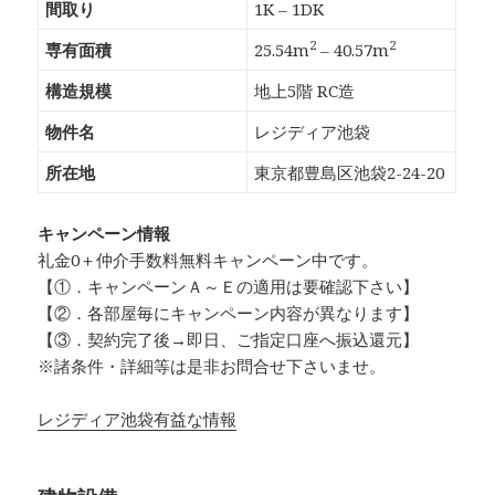
間取り
1K – 1DK
2
2
専有面積
25.54m
– 40.57m
構造規模
地上5階 RC造
物件名
レジディア池袋
所在地
東京都豊島区池袋2-24-20
キャンペーン情報
礼金0
＋
仲介手数料無料
キャンペーン中です。
【①．キャンペーンＡ～Ｅの適用は要確認下さい】
【②．各部屋毎にキャンペーン内容が異なります】
【③．契約完了後→即日、ご指定口座へ振込還元】
※諸条件・詳細等は是非お問合せ下さいませ。
レジディア池袋有益な情報