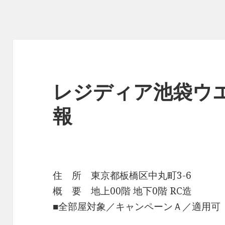
レジディア池袋ウ
報
住 所 東京都板橋区中丸町3-6
概 要 地上00階 地下0階 RC造
■全部屋対象／キャンペーンＡ／適用可