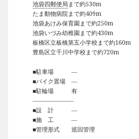
池袋四郵便局
まで約530m
たま動物病院まで約409m
池袋あけみ保育園まで約250m
池袋いづみ幼稚園まで約430m
板橋区立板橋第五小学校まで約160m
豊島区立千川中学校まで約720m
■駐車場 ―
■バイク置場 ―
■駐輪場 有
―――――――
■設 計 ―
■施 工 ―
■管理形式 巡回管理