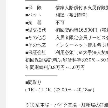
―――――――
■保 険 借家人賠償付き火災保険
■ペット 相談（敷1積増）
■楽 器 不可
■鍵交換代 初回契約時16,500円（税
■その他① 入居者限定会員サービス会費/
■その他② インターネット使用料 月額
■保証会社 利用必須（※大手法人契
初回保証委託料/月額賃料等の30％～50
年間継続料/0.8万円～1.0万円
―――――――
■間取り
□1K～1LDK（23.00㎡～40.18㎡）
※① 駐車場・バイク置場・駐輪場の詳