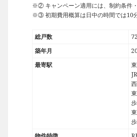
※② キャンペーン適用には、制約条件
※③ 初期費用概算は日中の時間では1
総戸数
7
築年月
2
最寄駅
東
J
西
東
歩
東
歩
物件特徴
R