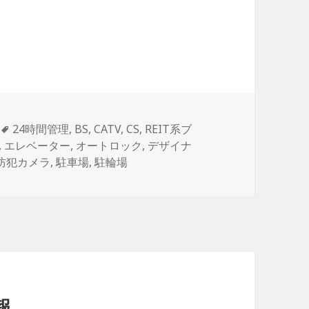
タ
24時間管理
,
BS
,
CATV
,
CS
,
REIT系ブ
グ
,
エレベーター
,
オートロック
,
デザイナ
防犯カメラ
,
駐車場
,
駐輪場
報