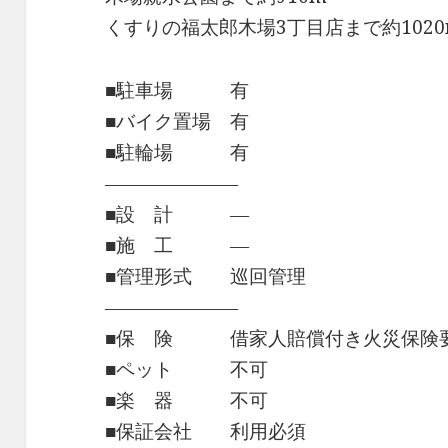
くすりの福太郎木場3丁目店まで約1020
■駐車場 有
■バイク置場 有
■駐輪場 有
―――――――
■設 計 ―
■施 工 ―
■管理形式 巡回管理
―――――――
■保 険 借家人賠償付き火災保険
■ペット 不可
■楽 器 不可
■保証会社 利用必須