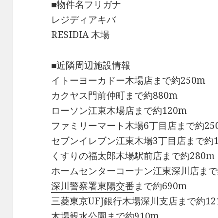
■物件名フリガナ
レジディアキバ
RESIDIA 木場
■近隣周辺施設情報
イトーヨーカドー木場店まで約250m
カクヤス門前仲町まで約880m
ローソン江東木場店まで約120m
ファミリーマート木場6丁目店まで約25
セブンイレブン江東木場3丁目店まで約1
くすりの福太郎木場駅前店まで約280m
ホームセンターコーナン江東深川店まで約
深川警察署東陽交番
まで約690m
三菱東京UFJ銀行木場深川支店まで約12
木場親水公園まで約910m