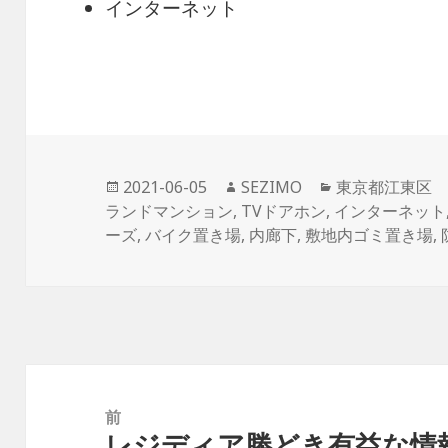
インターネット
投
作
カ
2021-06-05
SEZIMO
東京都江東区
稿
成
テ
ランドマンション
,
TVドアホン
,
インターネット
日:
者
ゴ
ーズ
,
バイク置き場
,
内廊下
,
敷地内ゴミ置き場
,
リ
ー
投
稿
前
レジディア勝どき有益な情
ナ
前