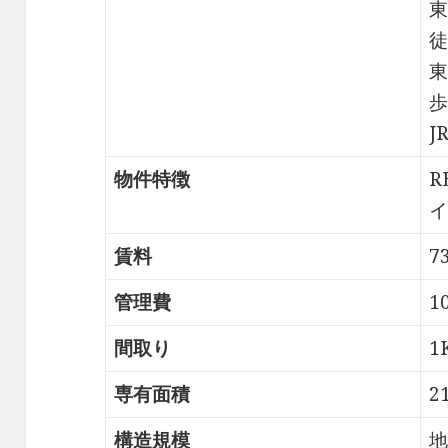
東
徒
東
歩
J
物件特徴
R
イ
賃料
7
管理費
1
間取り
1
専有面積
2
構造規模
地