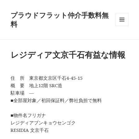
プラウドフラット仲介手数料無
料
メニュ
ーとウ
ィジェ
ット
レジディア文京千石有益な情報
住 所 東京都文京区千石4-45-15
概 要 地上12階 SRC造
駐車場 ―
■全部屋対象／初回保証料／弊社負担で無料
■物件名フリガナ
レジディアブンキョウセンゴク
RESIDIA 文京千石