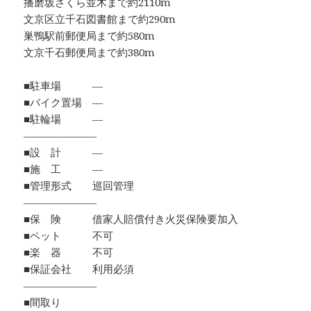
播磨坂さくら並木まで約2110m
文京区立千石図書館まで約290m
巣鴨駅前郵便局まで約580m
文京千石郵便局まで約380m
■駐車場 ―
■バイク置場 ―
■駐輪場 ―
―――――――
■設 計 ―
■施 工 ―
■管理形式 巡回管理
―――――――
■保 険 借家人賠償付き火災保険要加入
■ペット 不可
■楽 器 不可
■保証会社 利用必須
―――――――
■間取り