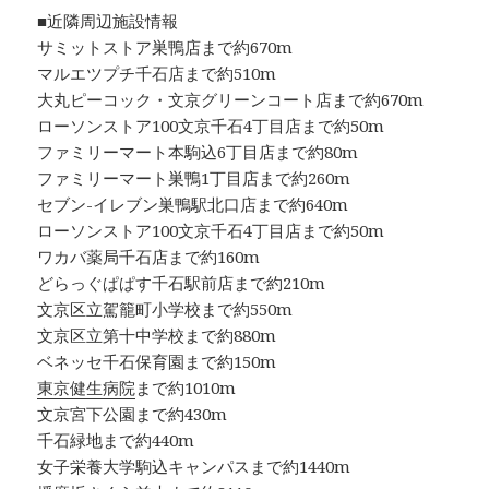
■近隣周辺施設情報
サミットストア巣鴨店まで約670m
マルエツプチ千石店まで約510m
大丸ピーコック・文京グリーンコート店まで約670m
ローソンストア100文京千石4丁目店まで約50m
ファミリーマート本駒込6丁目店まで約80m
ファミリーマート巣鴨1丁目店まで約260m
セブン-イレブン巣鴨駅北口店まで約640m
ローソンストア100文京千石4丁目店まで約50m
ワカバ薬局千石店まで約160m
どらっぐぱぱす千石駅前店まで約210m
文京区立駕籠町小学校まで約550m
文京区立第十中学校まで約880m
ベネッセ千石保育園まで約150m
東京健生病院
まで約1010m
文京宮下公園まで約430m
千石緑地まで約440m
女子栄養大学駒込キャンパスまで約1440m