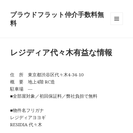
プラウドフラット仲介手数料無
料
メニュ
ーとウ
ィジェ
ット
レジディア代々木有益な情報
住 所 東京都渋谷区代々木4-34-10
概 要 地上4階 RC造
駐車場 ―
■全部屋対象／初回保証料／弊社負担で無料
■物件名フリガナ
レジディアヨヨギ
RESIDIA 代々木