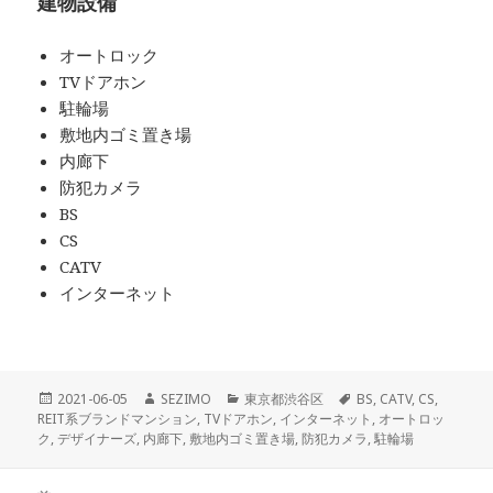
建物設備
オートロック
TVドアホン
駐輪場
敷地内ゴミ置き場
内廊下
防犯カメラ
BS
CS
CATV
インターネット
投
作
カ
タ
2021-06-05
SEZIMO
東京都渋谷区
BS
,
CATV
,
CS
,
稿
成
テ
グ
REIT系ブランドマンション
,
TVドアホン
,
インターネット
,
オートロッ
日:
者
ゴ
ク
,
デザイナーズ
,
内廊下
,
敷地内ゴミ置き場
,
防犯カメラ
,
駐輪場
リ
ー
投