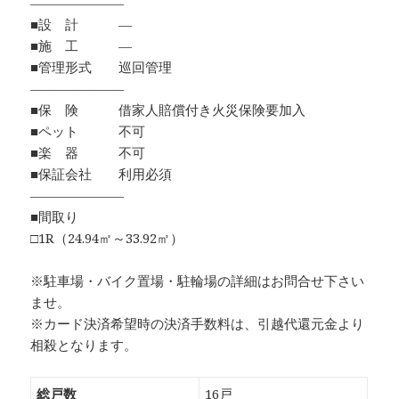
―――――――
■設 計 ―
■施 工 ―
■管理形式 巡回管理
―――――――
■保 険 借家人賠償付き火災保険要加入
■ペット 不可
■楽 器 不可
■保証会社 利用必須
―――――――
■間取り
□1R（24.94㎡～33.92㎡）
※駐車場・バイク置場・駐輪場の詳細はお問合せ下さい
ませ。
※カード決済希望時の決済手数料は、引越代還元金より
相殺となります。
総戸数
16戸