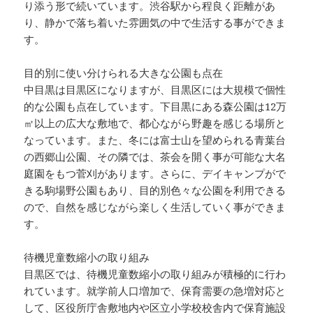
り添う形で続いています。渋谷駅から程良く距離があ
り、静かで落ち着いた雰囲気の中で生活する事ができま
す。
目的別に使い分けられる大きな公園も点在
中目黒は目黒区になりますが、目黒区には大規模で個性
的な公園も点在しています。下目黒にある森公園は12万
㎡以上の広大な敷地で、都心ながら野趣を感じる場所と
なっています。また、冬には富士山を望められる青葉台
の西郷山公園、その隣では、茶会を開く事が可能な大名
庭園をもつ菅刈があります。さらに、デイキャンプがで
きる駒場野公園もあり、目的別色々な公園を利用できる
ので、自然を感じながら楽しく生活していく事ができま
す。
待機児童数縮小の取り組み
目黒区では、待機児童数縮小の取り組みが積極的に行わ
れています。就学前人口増加で、保育需要の急増対応と
して、区役所庁舎敷地内や区立小学校校舎内で保育施設