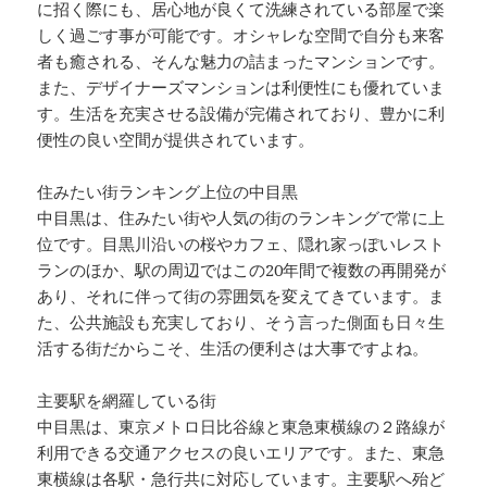
に招く際にも、居心地が良くて洗練されている部屋で楽
しく過ごす事が可能です。オシャレな空間で自分も来客
者も癒される、そんな魅力の詰まったマンションです。
また、デザイナーズマンションは利便性にも優れていま
す。生活を充実させる設備が完備されており、豊かに利
便性の良い空間が提供されています。
住みたい街ランキング上位の中目黒
中目黒は、住みたい街や人気の街のランキングで常に上
位です。目黒川沿いの桜やカフェ、隠れ家っぽいレスト
ランのほか、駅の周辺ではこの20年間で複数の再開発が
あり、それに伴って街の雰囲気を変えてきています。ま
た、公共施設も充実しており、そう言った側面も日々生
活する街だからこそ、生活の便利さは大事ですよね。
主要駅を網羅している街
中目黒は、東京メトロ日比谷線と東急東横線の２路線が
利用できる交通アクセスの良いエリアです。また、東急
東横線は各駅・急行共に対応しています。主要駅へ殆ど