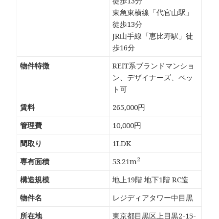
徒歩13分
東急東横線「代官山駅」
徒歩13分
JR山手線「恵比寿駅」徒
歩16分
物件特徴
REIT系ブランドマンショ
ン、デザイナーズ、ペッ
ト可
賃料
265,000円
管理費
10,000円
間取り
1LDK
2
専有面積
53.21m
構造規模
地上19階 地下1階 RC造
物件名
レジディアタワー中目黒
所在地
東京都目黒区上目黒2-15-