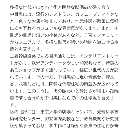
多様な世代でにぎわう街と閑静な邸宅街が隣り合う
中目黒には、流行のレストラン、カフェ、ブティックな
ど、色々なお店が集まっており、地元住民が散策に気軽
に立ち寄れるカジュアルな雰囲気があります。また、中
目黒の目黒川沿いの小路があるなど、子育てファミリー
からシニアまで、多様な世代が憩いの時間を過ごせる場
所とも言えます。
主要幹線道路である目黒通りには、インテリアストリー
トがあり、欧米アンティークや古い和家具など、特徴の
あるショップが多く連なっており、幅広い世代の方が訪
れています。その一方、中目黒駅に近い青葉台、碑文
谷、八雲などには、閑静な低層住宅の街並みが広がって
います。このように、街の賑わいと静けさが程よい距離
感で隣り合うのが中目黒目ならではの住環境と言えま
す。
区の北部には、東京大学の駒場キャンパス、先端科学技
術研究センター、都立国際高校など、教育機関や研究施
設が集まっており、学生街には静かな低層の住宅街が寄