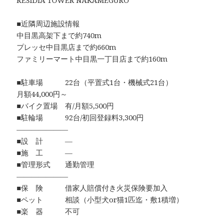
RESIDIA TOWER NAKAMEGURO
■近隣周辺施設情報
中目黒高架下まで約740m
プレッセ中目黒店まで約660m
ファミリーマート中目黒一丁目店まで約160m
■駐車場 22台（平置式1台・機械式21台）
月額44,000円～
■バイク置場 有/月額5,500円
■駐輪場 92台/初回登録料3,300円
―――――――
■設 計 ―
■施 工 ―
■管理形式 通勤管理
―――――――
■保 険 借家人賠償付き火災保険要加入
■ペット 相談（小型犬or猫1匹迄・敷1積増）
■楽 器 不可