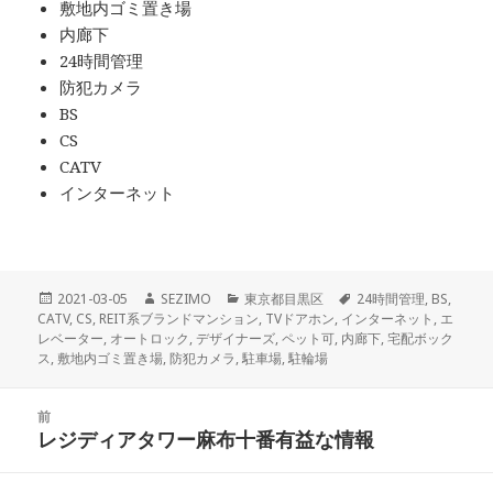
敷地内ゴミ置き場
内廊下
24時間管理
防犯カメラ
BS
CS
CATV
インターネット
投
作
カ
タ
2021-03-05
SEZIMO
東京都目黒区
24時間管理
,
BS
,
稿
成
テ
グ
CATV
,
CS
,
REIT系ブランドマンション
,
TVドアホン
,
インターネット
,
エ
日:
者
ゴ
レベーター
,
オートロック
,
デザイナーズ
,
ペット可
,
内廊下
,
宅配ボック
リ
ス
,
敷地内ゴミ置き場
,
防犯カメラ
,
駐車場
,
駐輪場
ー
投
前
稿
レジディアタワー麻布十番有益な情報
前
ナ
の
ビ
投