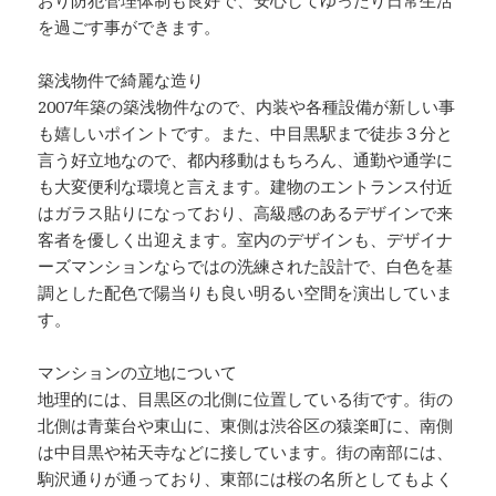
おり防犯管理体制も良好で、安心してゆったり日常生活
を過ごす事ができます。
築浅物件で綺麗な造り
2007年築の築浅物件なので、内装や各種設備が新しい事
も嬉しいポイントです。また、中目黒駅まで徒歩３分と
言う好立地なので、都内移動はもちろん、通勤や通学に
も大変便利な環境と言えます。建物のエントランス付近
はガラス貼りになっており、高級感のあるデザインで来
客者を優しく出迎えます。室内のデザインも、デザイナ
ーズマンションならではの洗練された設計で、白色を基
調とした配色で陽当りも良い明るい空間を演出していま
す。
マンションの立地について
地理的には、目黒区の北側に位置している街です。街の
北側は青葉台や東山に、東側は渋谷区の猿楽町に、南側
は中目黒や祐天寺などに接しています。街の南部には、
駒沢通りが通っており、東部には桜の名所としてもよく