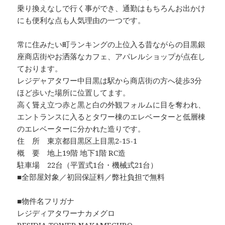
乗り換えなしで行く事ができ、通勤はもちろんお出かけ
にも便利な点も人気理由の一つです。
常に住みたい町ランキングの上位入る昔ながらの目黒銀
座商店街やお洒落なカフェ、アパレルショップが点在し
ております。
レジデャアタワー中目黒は駅から商店街の方へ徒歩3分
ほど歩いた場所に位置してます。
高く聳え立つ赤と黒と白の外観フォルムに目を奪われ、
エントランスに入るとタワー棟のエレベーターと低層棟
のエレベーターに分かれた造りです。
住 所 東京都目黒区上目黒2-15-1
概 要 地上19階 地下1階 RC造
駐車場 22台（平置式1台・機械式21台）
■全部屋対象／初回保証料／弊社負担で無料
■物件名フリガナ
レジディアタワーナカメグロ