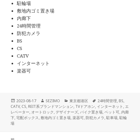
駐輪場
敷地内ゴミ置き場
内廊下
24時間管理
防犯カメラ
BS
CS
CATV
インターネット
楽器可
投
作
カ
タ
2023-08-17
SEZIMO
東京都港区
24時間管理
,
BS
,
稿
成
テ
グ
CATV
,
CS
,
REIT系ブランドマンション
,
TVドアホン
,
インターネット
,
エ
日:
者
ゴ
レベーター
,
オートロック
,
デザイナーズ
,
バイク置き場
,
ペット可
,
内廊
リ
下
,
宅配ボックス
,
敷地内ゴミ置き場
,
楽器可
,
防犯カメラ
,
駐車場
,
駐輪
ー
場
投
前