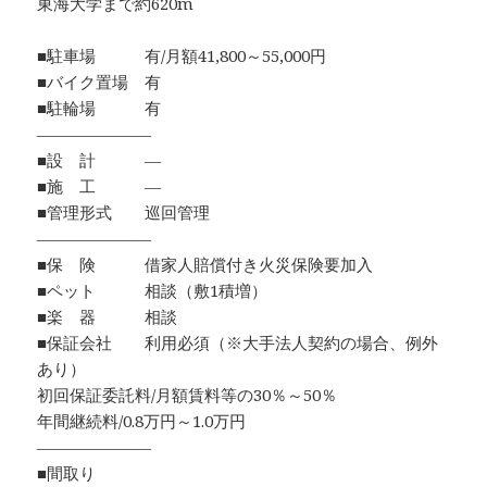
東海大学まで約620m
■駐車場 有/月額41,800～55,000円
■バイク置場 有
■駐輪場 有
―――――――
■設 計 ―
■施 工 ―
■管理形式 巡回管理
―――――――
■保 険 借家人賠償付き火災保険要加入
■ペット 相談（敷1積増）
■楽 器 相談
■保証会社 利用必須（※大手法人契約の場合、例外
あり）
初回保証委託料/月額賃料等の30％～50％
年間継続料/0.8万円～1.0万円
―――――――
■間取り