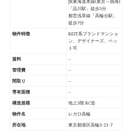
JR東海道本線(東京～熱海)
「品川駅」徒歩5分
都営浅草線「高輪台駅」
徒歩7分
物件特徴
REIT系ブランドマンショ
ン、デザイナーズ、ペッ
ト可
賃料
–
管理費
–
間取り
–
専有面積
–
構造規模
地上5階 RC造
物件名
レガロ高輪
所在地
東京都港区高輪3-21-7