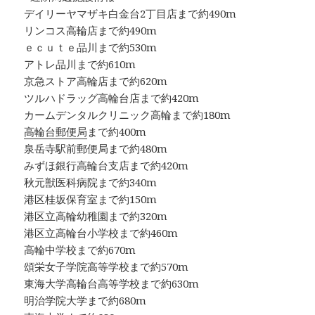
デイリーヤマザキ白金台2丁目店まで約490m
リンコス高輪店まで約490m
ｅｃｕｔｅ品川まで約530m
アトレ品川まで約610m
京急ストア高輪店まで約620m
ツルハドラッグ高輪台店まで約420m
カームデンタルクリニック高輪まで約180m
高輪台郵便局
まで約400m
泉岳寺駅前郵便局まで約480m
みずほ銀行高輪台支店まで約420m
秋元獣医科病院まで約340m
港区桂坂保育室まで約150m
港区立高輪幼稚園まで約320m
港区立高輪台小学校まで約460m
高輪中学校まで約670m
頌栄女子学院高等学校まで約570m
東海大学高輪台高等学校まで約630m
明治学院大学まで約680m