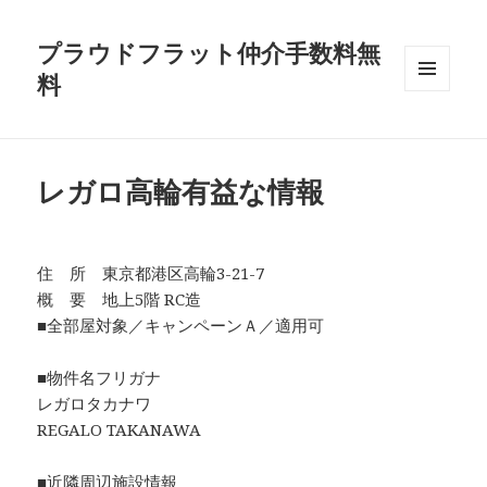
プラウドフラット仲介手数料無
料
メニュ
ーとウ
ィジェ
ット
レガロ高輪有益な情報
住 所 東京都港区高輪3-21-7
概 要 地上5階 RC造
■全部屋対象／キャンペーンＡ／適用可
■物件名フリガナ
レガロタカナワ
REGALO TAKANAWA
■近隣周辺施設情報