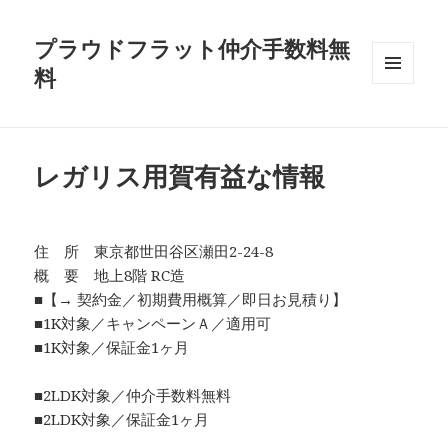
プラウドフラット仲介手数料無
料
メニュ
ーとウ
ィジェ
ット
レガリス用賀有益な情報
住 所 東京都世田谷区瀬田2-24-8
概 要 地上8階 RC造
■【→ 契約金／初期費用概算／即日お見積り】
■1K対象／キャンペーンＡ／適用可
■1K対象／保証金1ヶ月
■2LDK対象／仲介手数料無料
■2LDK対象／保証金1ヶ月