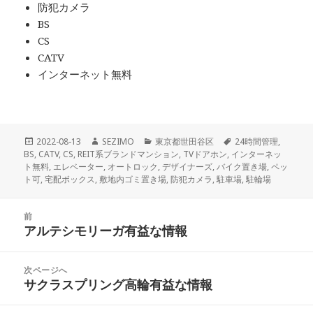
防犯カメラ
BS
CS
CATV
インターネット無料
投
作
カ
タ
2022-08-13
SEZIMO
東京都世田谷区
24時間管理
,
稿
成
テ
グ
BS
,
CATV
,
CS
,
REIT系ブランドマンション
,
TVドアホン
,
インターネッ
日:
者
ゴ
ト無料
,
エレベーター
,
オートロック
,
デザイナーズ
,
バイク置き場
,
ペッ
リ
ト可
,
宅配ボックス
,
敷地内ゴミ置き場
,
防犯カメラ
,
駐車場
,
駐輪場
ー
投
前
稿
アルテシモリーガ有益な情報
前
ナ
の
ビ
投
次ページへ
ゲ
稿:
サクラスプリング高輪有益な情報
次
ー
の
シ