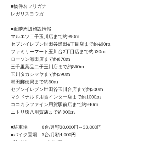
■物件名フリガナ
レガリスヨウガ
■近隣周辺施設情報
マルエツ二子玉川店まで約990m
セブンイレブン世田谷瀬田4丁目店まで約460m
ファミリーマート玉川台2丁目店まで約530m
ローソン瀬田店まで約670m
三千里薬品二子玉川店まで約860m
玉川タカシマヤまで約590m
瀬田郵便局まで約80m
セブンイレブン世田谷玉川台店まで約500m
マクドナルド用賀インター店
まで約1000m
ココカラファイン用賀駅前店まで約940m
ニトリ環八用賀店まで約900m
■駐車場 6台/月額30,000円～33,000円
■バイク置場 3台/月額4,000円