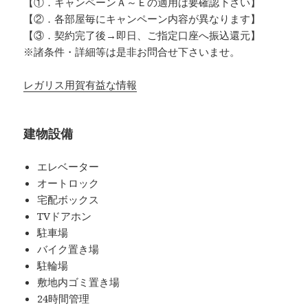
【①．キャンペーンＡ～Ｅの適用は要確認下さい】
【②．各部屋毎にキャンペーン内容が異なります】
【③．契約完了後→即日、ご指定口座へ振込還元】
※諸条件・詳細等は是非お問合せ下さいませ。
レガリス用賀有益な情報
建物設備
エレベーター
オートロック
宅配ボックス
TVドアホン
駐車場
バイク置き場
駐輪場
敷地内ゴミ置き場
24時間管理