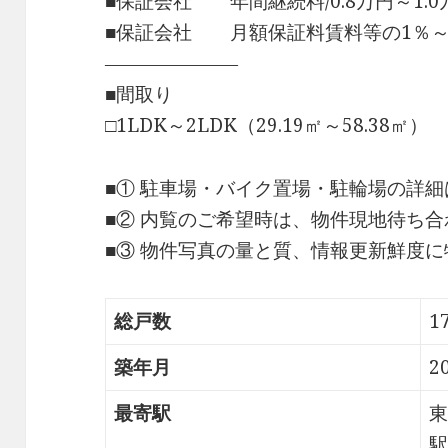
■保証会社 年間継続料/0.8万円～1.0万
■保証会社 月額保証料賃料等の1％～
―――――――
■間取り
□1LDK～2LDK（29.19㎡～58.38㎡）
■① 駐車場・バイク置場・駐輪場の詳
■② 内覧のご希望時は、物件現地待ち
■③ 物件写真の量と質、情報更新鮮度
総戸数
1
築年月
2
最寄駅
東
駅