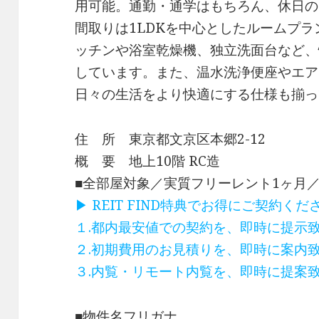
用可能。通勤・通学はもちろん、休日の
間取りは1LDKを中心としたルームプ
ッチンや浴室乾燥機、独立洗面台など、
しています。また、温水洗浄便座やエア
日々の生活をより快適にする仕様も揃っ
住 所 東京都文京区本郷2-12
概 要 地上10階 RC造
■全部屋対象／実質フリーレント1ヶ月
▶ REIT FIND特典でお得にご契約く
１.都内最安値での契約を、即時に提示
２.初期費用のお見積りを、即時に案内
３.内覧・リモート内覧を、即時に提案
■物件名フリガナ