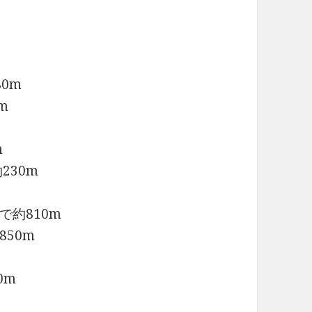
0m
m
m
230m
約810m
50m
0m