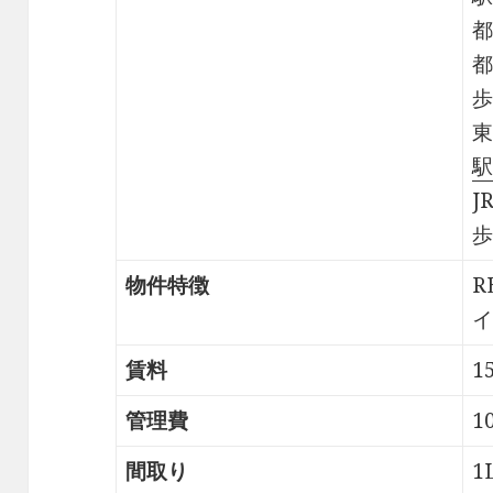
都
都
歩
東
駅
J
歩
物件特徴
R
イ
賃料
1
管理費
1
間取り
1