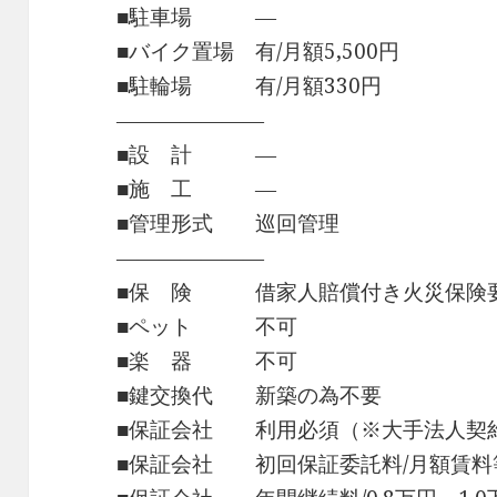
■駐車場 ―
■バイク置場 有/月額5,500円
■駐輪場 有/月額330円
―――――――
■設 計 ―
■施 工 ―
■管理形式 巡回管理
―――――――
■保 険 借家人賠償付き火災保険
■ペット 不可
■楽 器 不可
■鍵交換代 新築の為不要
■保証会社 利用必須（※大手法人契
■保証会社 初回保証委託料/月額賃料等