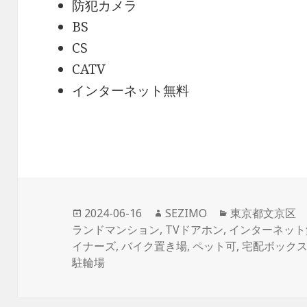
防犯カメラ
BS
CS
CATV
インターネット無料
投
作
カ
2024-06-16
SEZIMO
東京都文京区
稿
成
テ
ランドマンション
,
TVドアホン
,
インターネット
日:
者
ゴ
イナーズ
,
バイク置き場
,
ペット可
,
宅配ボック
リ
駐輪場
ー