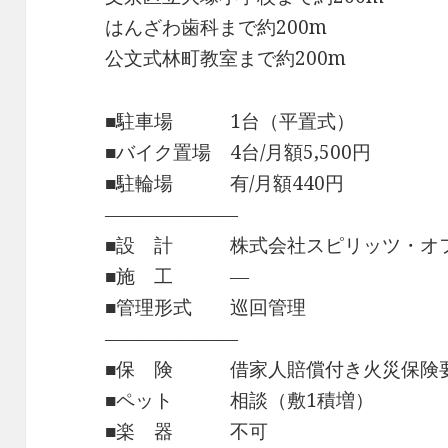
はんざわ歯科まで約200m
公文式林町教室まで約200m
■駐車場 1台（平置式）
■バイク置場 4台/月額5,500円
■駐輪場 有/月額440円
―――――――
■設 計 株式会社スピリッツ・オフ
■施 工 ―
■管理形式 巡回管理
―――――――
■保 険 借家人賠償付き火災保険
■ペット 相談（敷1積増）
■楽 器 不可