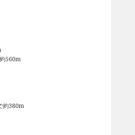
m
560m
約380m