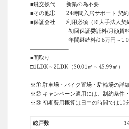
■鍵交換代 新築の為不要
■その他① 24時間入居サポート 契約時
■保証会社 利用必須（※大手法人契
初回保証委託料/月額賃料等の
年間継続料/0.8万円～1.0
―――――――
■間取り
□1LDK～2LDK（30.01㎡～45.99㎡）
※① 駐車場・バイク置場・駐輪場の詳
※② キャンペーン適用には、制約条件
※③ 初期費用概算は日中の時間では1
総戸数
3