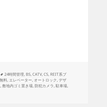
タ
24時間管理
,
BS
,
CATV
,
CS
,
REIT系ブ
グ
無料
,
エレベーター
,
オートロック
,
デザ
ス
,
敷地内ゴミ置き場
,
防犯カメラ
,
駐車場
,