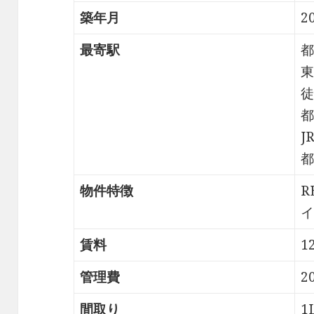
築年月
2
最寄駅
都
東
徒
都
J
都
物件特徴
R
イ
賃料
1
管理費
2
間取り
1