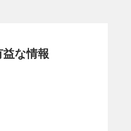
有益な情報
】