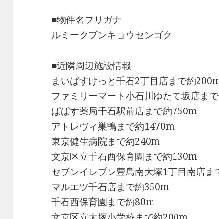
■物件名フリガナ
ルミークブンキョウセンゴク
■近隣周辺施設情報
まいばすけっと千石2丁目店まで約200
ファミリーマート小石川ゆたて坂店まで約
ぱぱす薬局千石駅前店まで約750m
アトレヴィ巣鴨まで約1470m
東京健生病院まで約240m
文京区立千石西保育園まで約130m
セブンイレブン豊島南大塚1丁目南店まで
マルエツ千石店まで約350m
千石西保育園まで約80m
文京区立大塚小学校まで約200m